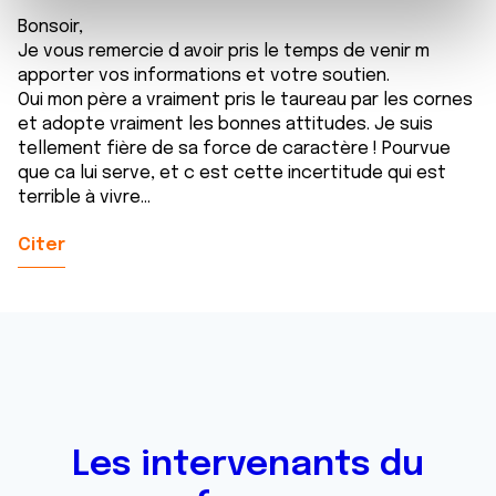
e
et les annonces, d'offrir des fonctionnalités relatives aux
Bonsoir,
m
Je vous remercie d avoir pris le temps de venir m
médias sociaux et d'analyser notre trafic. Nous
apporter vos informations et votre soutien.
e
partageons également des informations sur l'utilisation de
Oui mon père a vraiment pris le taureau par les cornes
n
notre site avec nos partenaires de médias sociaux, de
et adopte vraiment les bonnes attitudes. Je suis
t
publicité et d'analyse, qui peuvent combiner celles-ci
tellement fière de sa force de caractère ! Pourvue
avec d'autres informations que vous leur avez fournies
que ca lui serve, et c est cette incertitude qui est
ou qu'ils ont collectées lors de votre utilisation de leurs
terrible à vivre...
services.
Citer
Les intervenants du