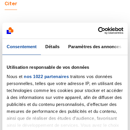
Citer
Stephane14
Consentement
Détails
Paramètres des annonces
13/07/2020 - 18:05
Utilisation responsable de vos données
Nous et
nos 1022 partenaires
traitons vos données
Bonjour Hélène
personnelles, telles que votre adresse IP, en utilisant des
Votre papa a adopté la bonne solution....garder le
technologies comme les cookies pour stocker et accéder
moral et ne pas laisser la maladie dicter son mode de
à des informations sur votre appareil, afin de diffuser des
vie.
Vous avez surfé sur le net apparemment...le mal est
publicités et du contenu personnalisés, d'effectuer des
fait. Tout ces sites sont approximatifs parfois
mesures de performance des publicités et du contenu,
inexacts mais toujours anxiogènes. Bannissez
ainsi que de réaliser des études d’audience, favorisant
les....vous vous faites du mal pour rien.
ainsi le développement de services. Vous avez le choix
Chaque cas est unique et chacun réagit