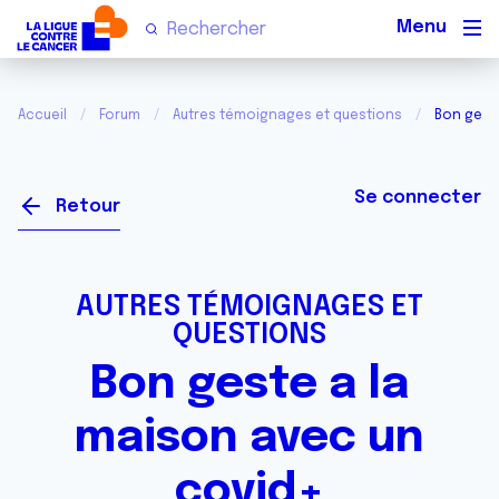
Men
Accueil
Forum
Autres témoignages et questions
Bon geste
Se connecter
Retour
AUTRES TÉMOIGNAGES ET
QUESTIONS
Bon geste a la
maison avec un
covid+