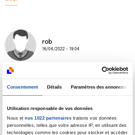
rob
16/04/2022 - 19:04
Salut catou,
Ah ben super un divorce qui se passe bien,merci de
Consentement
Détails
Paramètres des annonces
penser très fort a nous,par contre pour les lapins je
peux pas faire attention c'est trop
bonnnnnnnnnnnnnnnnnnn.
Utilisation responsable de vos données
Continue a bien te porter , grosse bise a toi.
Nous et
nos 1022 partenaires
traitons vos données
Citer
personnelles, telles que votre adresse IP, en utilisant des
technologies comme les cookies pour stocker et accéder