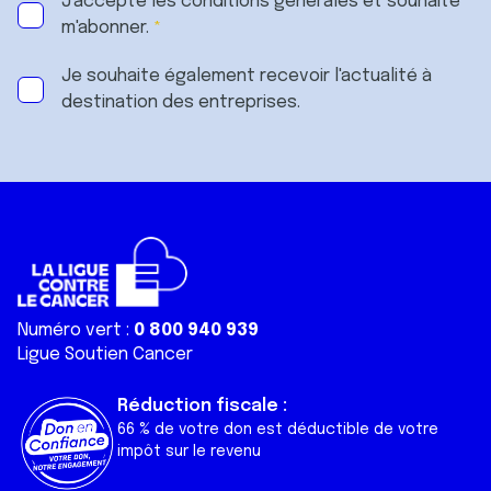
J'accepte les
conditions générales
et souhaite
m'abonner.
Je souhaite également recevoir l'actualité à
destination des entreprises.
Numéro vert :
0 800 940 939
Ligue Soutien Cancer
Réduction fiscale :
66 % de votre don est déductible de votre
impôt sur le revenu