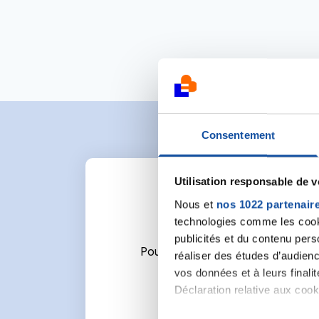
Consentement
Utilisation responsable de 
Nous et
nos 1022 partenair
technologies comme les cooki
publicités et du contenu per
Pour écrire un commentaire ou l
réaliser des études d’audienc
vos données et à leurs final
Déclaration relative aux cooki