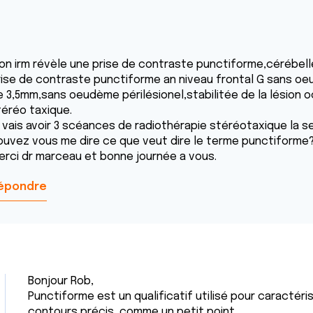
on irm révèle une prise de contraste punctiforme,cérébel
rise de contraste punctiforme an niveau frontal G sans oe
 3,5mm,sans oeudème périlésionel,stabilitée de la lésion occi
téréo taxique.
e vais avoir 3 scéances de radiothérapie stéréotaxique la s
ouvez vous me dire ce que veut dire le terme punctiforme
erci dr marceau et bonne journée a vous.
épondre
Bonjour Rob,
Punctiforme est un qualificatif utilisé pour caractéri
contours précis, comme un petit point.