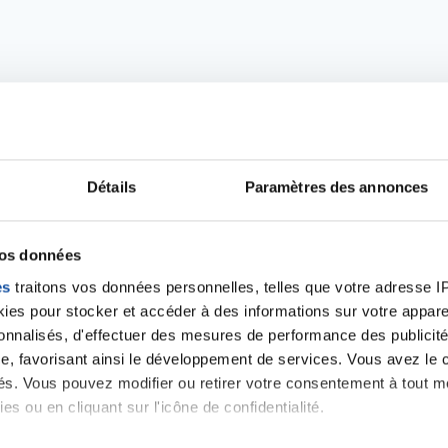
Détails
Paramètres des annonces
vos données
Ecrire un commentair
es
traitons vos données personnelles, telles que votre adresse IP,
es pour stocker et accéder à des informations sur votre appareil
sonnalisés, d'effectuer des mesures de performance des publicité
ancer une nouvelle discussion vous aurez besoin de vous 
e, favorisant ainsi le développement de services. Vous avez le ch
ités. Vous pouvez modifier ou retirer votre consentement à tout 
es ou en cliquant sur l'icône de confidentialité.
Se connecter
Créer un nouveau compte