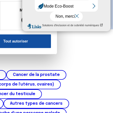
es à plusieurs mètres près
Marketing
s spécifiques (empreintes
, reportez-vous à la
section «
claration sur les cookies.
Tout autoriser
nnalités relatives aux médias
on de notre site avec nos
 d'autres informations que
Cancer de la prostate
corps de l'utérus, ovaires)
cer du testicule
Autres types de cancers