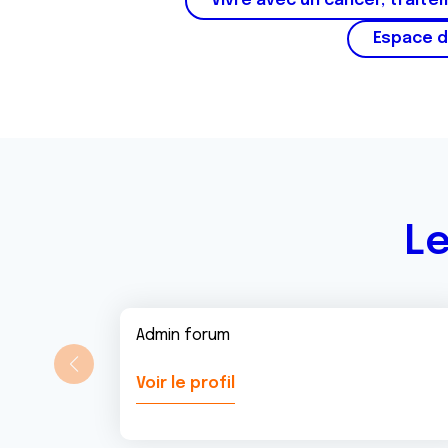
e
Vivre avec un cancer, traite
m
Espace d
e
n
t
Le
Admin forum
Voir le profil