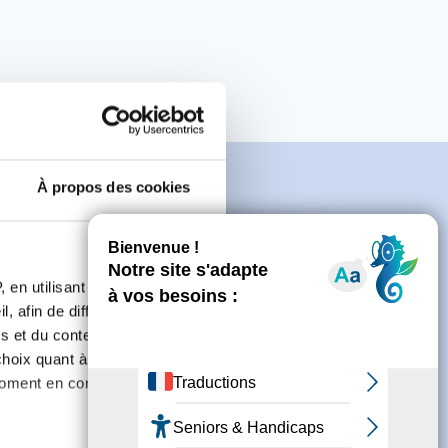
À propos des cookies
e
 en utilisant des
, afin de diffuser des
s et du contenu, ainsi que de
connecter ou de créer un compte.
oix quant à l'utilisation de
moment en consultant la