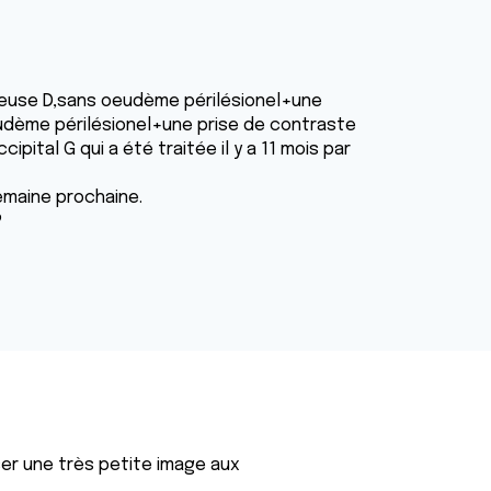
leuse D,sans oeudème périlésionel+une
udème périlésionel+une prise de contraste
pital G qui a été traitée il y a 11 mois par
emaine prochaine.
?
ser une très petite image aux