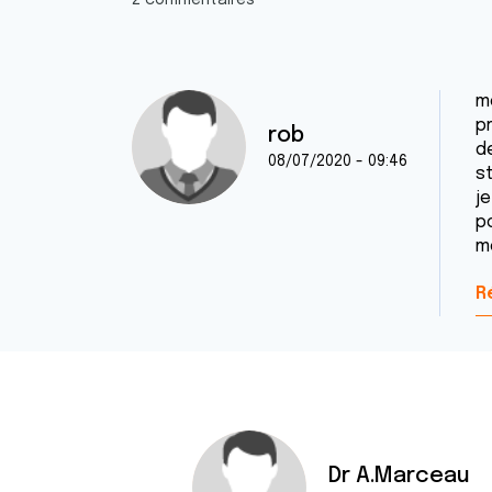
2 commentaires
m
p
rob
de
08/07/2020 - 09:46
s
j
p
m
R
Dr A.Marceau