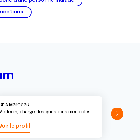
roche d'une personne malade
questions
rum
Dr A.Marceau
Médecin, chargé des questions médicales
Voir le profil
Voir le pr