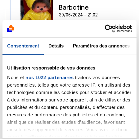
Barbotine
30/06/2024 - 21:02
Coucou Sandrine,
Consentement
Détails
Paramètres des annonces
Mais c'est dingue que tu me parles de la forme
olympique car aujourd'hui on a fait les foufous
Utilisation responsable de vos données
et on a fait des vidéos de nous tous en train de
courrir en portant la flamme olympique et il
Nous et
nos 1022 partenaires
traitons vos données
fallait la donner au suivant. Chacun devait
personnelles, telles que votre adresse IP, en utilisant des
choisir un sport et s'habiller sur ce thème en
technologies comme les cookies pour stocker et accéder
faisant les gestes correspondant au sport
à des informations sur votre appareil, afin de diffuser des
choisi... bien sûr gestes, attitudde, postures
publicités et du contenu personnalisés, d'effectuer des
exagérés... allures ridicules et très drôles... avec
mesures de performance des publicités et du contenu,
tenues et accessoires très drôles.
ainsi que de réaliser des études d’audience, favorisant
ainsi le développement de services. Vous avez le choix
Comme nous avons fait ça sur le chemin cotier,
quant à l'utilisation de vos données et à leurs finalités.
bondé de monde à cause du soleil. Nous avons