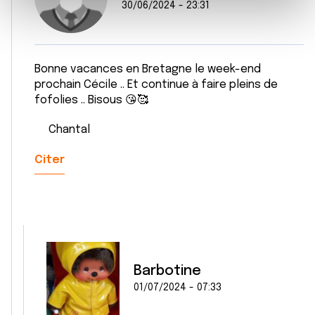
e
et les annonces, d'offrir des fonctionnalités relatives aux
30/06/2024 - 23:31
m
médias sociaux et d'analyser notre trafic. Nous
e
partageons également des informations sur l'utilisation de
n
notre site avec nos partenaires de médias sociaux, de
Bonne vacances en Bretagne le week-end
t
publicité et d'analyse, qui peuvent combiner celles-ci
prochain Cécile .. Et continue à faire pleins de
avec d'autres informations que vous leur avez fournies
fofolies .. Bisous 😘🥰
ou qu'ils ont collectées lors de votre utilisation de leurs
services.
Chantal
Citer
Barbotine
01/07/2024 - 07:33