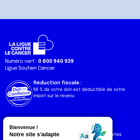
Numéro vert :
0 800 940 939
Ligue Soutien Cancer
Réduction fiscale :
66 % de votre don est déductible de votre
impôt sur le revenu
Liens utiles
Espaces
Nos actualités
Forum
Nos publications
Espace Ligue & comités