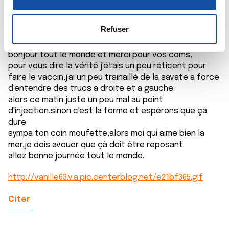
n
la
section « Détails »
. Vous pouvez modifier ou retirer
08/06/2021 - 08:50
s
votre consentement à tout moment à partir de la
e
déclaration sur les cookies.
Refuser
n
t
Les cookies nous permettent de personnaliser le contenu
bonjour tout le monde et merci pour vos coms,
e
et les annonces, d'offrir des fonctionnalités relatives aux
pour vous dire la vérité j'étais un peu réticent pour
m
médias sociaux et d'analyser notre trafic. Nous
faire le vaccin,j'ai un peu trainaillé de la savate a force
d'entendre des trucs a droite et a gauche.
e
partageons également des informations sur l'utilisation de
alors ce matin juste un peu mal au point
n
notre site avec nos partenaires de médias sociaux, de
d'injection,sinon c'est la forme et espérons que çà
t
publicité et d'analyse, qui peuvent combiner celles-ci
dure.
avec d'autres informations que vous leur avez fournies
sympa ton coin moufette,alors moi qui aime bien la
ou qu'ils ont collectées lors de votre utilisation de leurs
mer,je dois avouer que çà doit être reposant.
services.
allez bonne journée tout le monde.
http://vanille63.v.a.pic.centerblog.net/e21bf365.gif
Citer