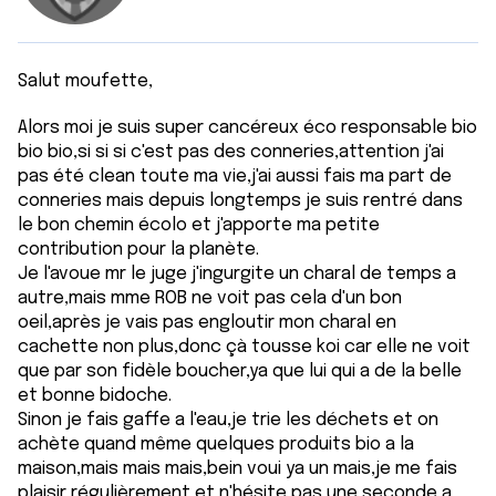
Salut moufette,
Alors moi je suis super cancéreux éco responsable bio
bio bio,si si si c'est pas des conneries,attention j'ai
pas été clean toute ma vie,j'ai aussi fais ma part de
conneries mais depuis longtemps je suis rentré dans
le bon chemin écolo et j'apporte ma petite
contribution pour la planète.
Je l'avoue mr le juge j'ingurgite un charal de temps a
autre,mais mme ROB ne voit pas cela d'un bon
oeil,après je vais pas engloutir mon charal en
cachette non plus,donc çà tousse koi car elle ne voit
que par son fidèle boucher,ya que lui qui a de la belle
et bonne bidoche.
Sinon je fais gaffe a l'eau,je trie les déchets et on
achète quand même quelques produits bio a la
maison,mais mais mais,bein voui ya un mais,je me fais
plaisir régulièrement et n'hésite pas une seconde a