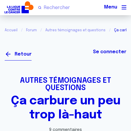
Men
Accueil
Forum
Autres témoignages et questions
Ça carbur
Se connecter
Retour
AUTRES TÉMOIGNAGES ET
QUESTIONS
Ça carbure un peu
trop là-haut
9 commentaires