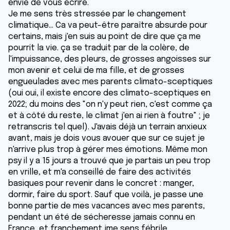
envie de vous écrire.
Je me sens très stressée par le changement
climatique... Ca va peut-être paraître absurde pour
certains, mais j'en suis au point de dire que ça me
pourrit la vie. ça se traduit par de la colère, de
l'impuissance, des pleurs, de grosses angoisses sur
mon avenir et celui de ma fille, et de grosses
engueulades avec mes parents climato-sceptiques
(oui oui, il existe encore des climato-sceptiques en
2022; du moins des "on n'y peut rien, c'est comme ça
et à côté du reste, le climat j'en ai rien à foutre" ; je
retranscris tel quel). J'avais déjà un terrain anxieux
avant, mais je dois vous avouer que sur ce sujet je
n'arrive plus trop à gérer mes émotions. Même mon
psy il y a 15 jours a trouvé que je partais un peu trop
en vrille, et m'a conseillé de faire des activités
basiques pour revenir dans le concret : manger,
dormir, faire du sport. Sauf que voilà, je passe une
bonne partie de mes vacances avec mes parents,
pendant un été de sécheresse jamais connu en
France, et franchement jme sens fébrile.