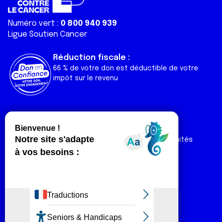
Numéro vert :
0 800 940 939
Ligue Soutien Cancer
Réduction fiscale :
66 % de votre don est déductible de votre
impôt sur le revenu
Liens utiles
Espaces
Nos actualités
Forum
Nos publications
Espace Ligue & comités
Contact
Espace chercheur
Devenir partenaire
Espace presse
Magazine Vivre
Intranet
Réseaux sociaux