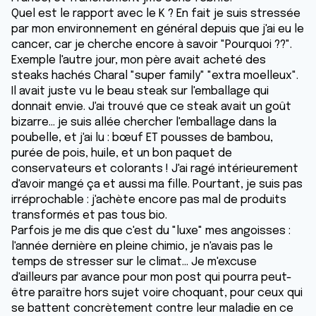
Quel est le rapport avec le K ? En fait je suis stressée
par mon environnement en général depuis que j'ai eu le
cancer, car je cherche encore à savoir "Pourquoi ??".
Exemple l'autre jour, mon père avait acheté des
steaks hachés Charal "super family" "extra moelleux".
Il avait juste vu le beau steak sur l'emballage qui
donnait envie. J'ai trouvé que ce steak avait un goût
bizarre... je suis allée chercher l'emballage dans la
poubelle, et j'ai lu : bœuf ET pousses de bambou,
purée de pois, huile, et un bon paquet de
conservateurs et colorants ! J'ai ragé intérieurement
d'avoir mangé ça et aussi ma fille. Pourtant, je suis pas
irréprochable : j'achète encore pas mal de produits
transformés et pas tous bio.
Parfois je me dis que c'est du "luxe" mes angoisses :
l'année dernière en pleine chimio, je n'avais pas le
temps de stresser sur le climat... Je m'excuse
d'ailleurs par avance pour mon post qui pourra peut-
être paraître hors sujet voire choquant, pour ceux qui
se battent concrètement contre leur maladie en ce