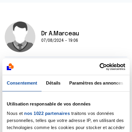
Dr A.Marceau
07/08/2024 - 19:06
Bonjour,
Le mieux est de poser la question à une assistante
Consentement
Détails
Paramètres des annonces
sociale ou à un conseiller de La Ligue. Pour cela, vous
pouvez appeler le 0800 940 939 aux heures ouvrables,
l'appel est anonyme et gratuit.
Utilisation responsable de vos données
Cordialement
Nous et
nos 1022 partenaires
traitons vos données
personnelles, telles que votre adresse IP, en utilisant des
Dr Marceau
technologies comme les cookies pour stocker et accéder