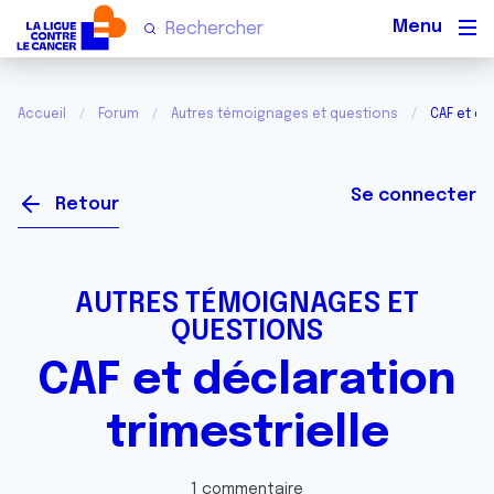
Men
Accueil
Forum
Autres témoignages et questions
CAF et dé
Se connecter
Retour
AUTRES TÉMOIGNAGES ET
QUESTIONS
CAF et déclaration
trimestrielle
1 commentaire