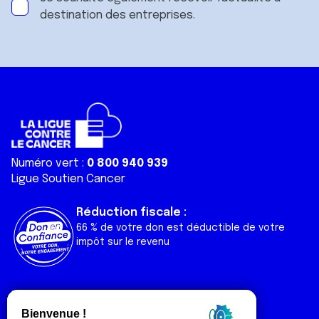
destination des entreprises.
Numéro vert :
0 800 940 939
Ligue Soutien Cancer
Réduction fiscale :
66 % de votre don est déductible de votre
impôt sur le revenu
Liens utiles
Espaces
Nos actualités
Forum