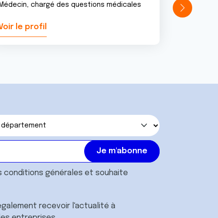
Médecin, chargé des questions médicales
Voir le profil
Voir le pr
s
conditions générales
et souhaite
galement recevoir l'actualité à
des entreprises.