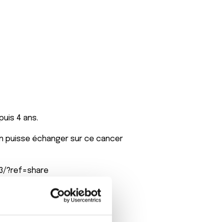
puis 4 ans.
on puisse échanger sur ce cancer
3/?ref=share
nt encore dans le combat.