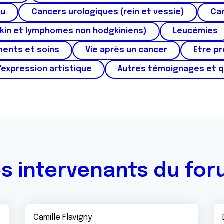
au
Cancers urologiques (rein et vessie)
Can
kin et lymphomes non hodgkiniens)
Leucémies
ments et soins
Vie après un cancer
Etre p
'expression artistique
Autres témoignages et 
s intervenants du fo
Camille Flavigny