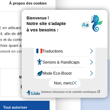
À propos des cookies
 en utilisant des
, afin de diffuser des
s et du contenu, ainsi que de
oix quant à l'utilisation de
moment en consultant la
es à plusieurs mètres près
Marketing
s spécifiques (empreintes
e
, reportez-vous à la
section «
claration sur les cookies.
Tout autoriser