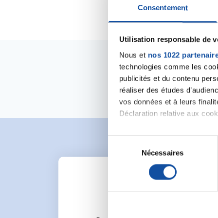
Consentement
Utilisation responsable de 
Nous et
nos 1022 partenair
technologies comme les cooki
publicités et du contenu per
réaliser des études d’audienc
vos données et à leurs final
Déclaration relative aux cooki
Si vous le permettez, nous a
S
Collecter des informa
Nécessaires
é
Identifier votre appar
l
digitales).
e
Pour en savoir plus sur le tr
c
Détails »
. Vous pouvez modifi
t
i