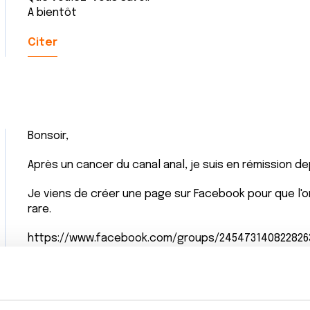
A bientôt
Citer
Bonsoir,
Après un cancer du canal anal, je suis en rémission de
Je viens de créer une page sur Facebook pour que l'
rare.
https://www.facebook.com/groups/245473140822826
Bonne soirée à tous. Et de la force pour ceux qui so
Citer