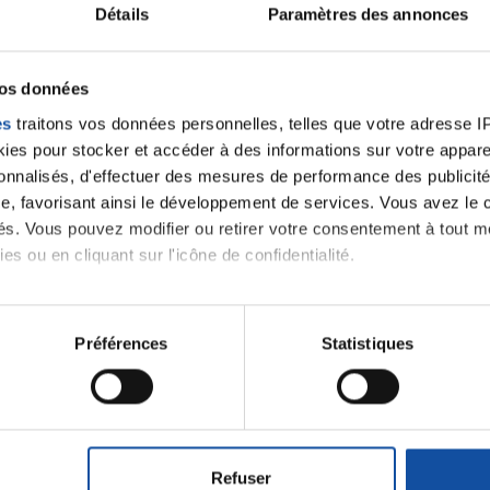
Détails
Paramètres des annonces
vos données
es
traitons vos données personnelles, telles que votre adresse IP,
es pour stocker et accéder à des informations sur votre appareil
sonnalisés, d'effectuer des mesures de performance des publicité
e, favorisant ainsi le développement de services. Vous avez le ch
ités. Vous pouvez modifier ou retirer votre consentement à tout 
es ou en cliquant sur l'icône de confidentialité.
imerions également :
tions sur votre localisation géographique qui peuvent être précis
Préférences
Statistiques
eil en l'analysant activement pour en relever les caractéristique
Ecrire un commentair
aitement de vos données personnelles et définir vos préférences
er ou retirer votre consentement à tout moment à partir de la dé
Refuser