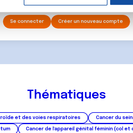
ancer une nouvelle discussion vous aurez besoin de vous 
e personnaliser le contenu et les annonces, d'offrir des fonctio
rafic. Nous partageons également des informations sur l'utilisati
, de publicité et d'analyse, qui peuvent combiner celles-ci avec
Se connecter
Créer un nouveau compte
ils ont collectées lors de votre utilisation de leurs services.
Thématiques
roïde et des voies respiratoires
Cancer du sein
ctum
Cancer de l'appareil génital féminin (col et 