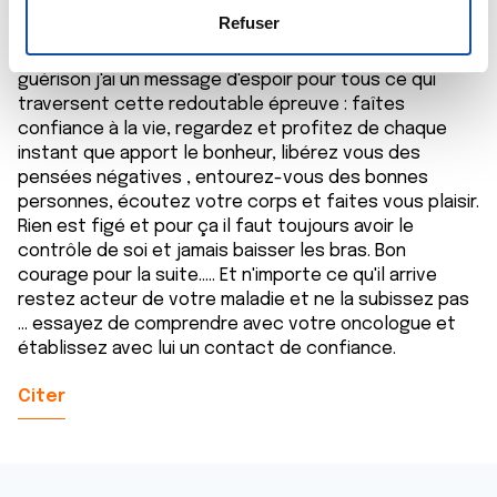
lésion au cardia est passé de 8 cm à 1 cm seulement.
e
déclaration sur les cookies.
Refuser
Mon cas est peut être exceptionnel mais pas unique.
n
Aujourd'hui si la chirurgie devient une ouverture pour la
t
Les cookies nous permettent de personnaliser le contenu
guérison j'ai un message d'espoir pour tous ce qui
e
et les annonces, d'offrir des fonctionnalités relatives aux
traversent cette redoutable épreuve : faîtes
m
médias sociaux et d'analyser notre trafic. Nous
confiance à la vie, regardez et profitez de chaque
e
instant que apport le bonheur, libérez vous des
partageons également des informations sur l'utilisation de
pensées négatives , entourez-vous des bonnes
n
notre site avec nos partenaires de médias sociaux, de
personnes, écoutez votre corps et faites vous plaisir.
t
publicité et d'analyse, qui peuvent combiner celles-ci
Rien est figé et pour ça il faut toujours avoir le
avec d'autres informations que vous leur avez fournies
contrôle de soi et jamais baisser les bras. Bon
ou qu'ils ont collectées lors de votre utilisation de leurs
courage pour la suite..... Et n'importe ce qu'il arrive
services.
restez acteur de votre maladie et ne la subissez pas
... essayez de comprendre avec votre oncologue et
établissez avec lui un contact de confiance.
Citer