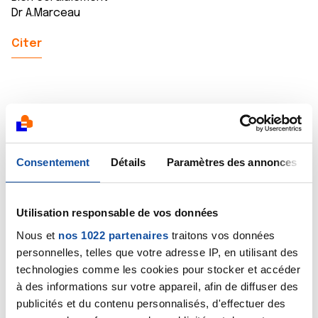
Dr A.Marceau
Citer
lisa752
Consentement
07/05/2019 - 20:58
Détails
Paramètres des annonces
Utilisation responsable de vos données
Merci de votre réponse Dr Marceau, je vais laisser ce
Nous et
nos 1022 partenaires
traitons vos données
forum ouvert dans le but d'avoir des témoignages..
personnelles, telles que votre adresse IP, en utilisant des
technologies comme les cookies pour stocker et accéder
Citer
à des informations sur votre appareil, afin de diffuser des
publicités et du contenu personnalisés, d'effectuer des