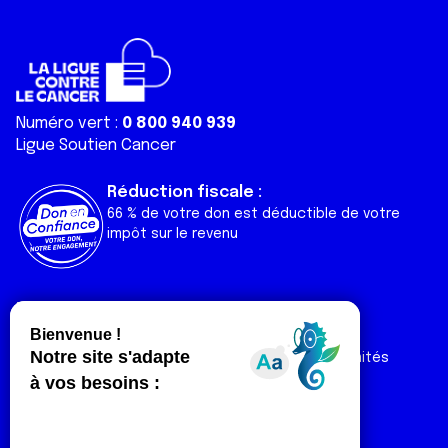
Numéro vert :
0 800 940 939
Ligue Soutien Cancer
Réduction fiscale :
66 % de votre don est déductible de votre
impôt sur le revenu
Liens utiles
Espaces
Nos actualités
Forum
Nos publications
Espace Ligue & comités
Contact
Espace chercheur
Devenir partenaire
Espace presse
Magazine Vivre
Intranet