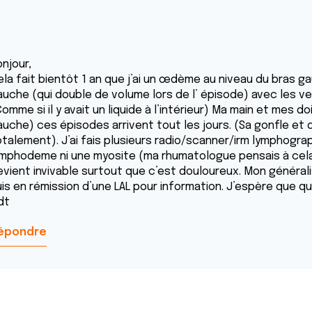
njour,
ela fait bientôt 1 an que j’ai un œdème au niveau du bras g
auche (qui double de volume lors de l’ épisode) avec les v
omme si il y avait un liquide à l’intérieur) Ma main et mes 
auche) ces épisodes arrivent tout les jours. (Sa gonfle et 
talement). J’ai fais plusieurs radio/scanner/irm lymphograph
ymphodeme ni une myosite (ma rhumatologue pensais à cela) 
evient invivable surtout que c’est douloureux. Mon générali
uis en rémission d’une LAL pour information. J’espère que qu
dt
épondre