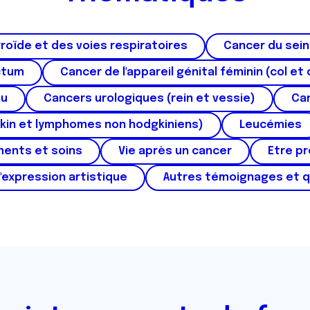
roïde et des voies respiratoires
Cancer du sein
ctum
Cancer de l'appareil génital féminin (col et 
au
Cancers urologiques (rein et vessie)
Can
kin et lymphomes non hodgkiniens)
Leucémies
ments et soins
Vie après un cancer
Etre p
'expression artistique
Autres témoignages et 