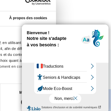
 une piste à explorer.
À propos des cookies
 en utilisant des
, afin de diffuser des
s et du contenu, ainsi que de
oix quant à l'utilisation de
moment en consultant la
es à plusieurs mètres près
Marketing
s spécifiques (empreintes
, reportez-vous à la
section «