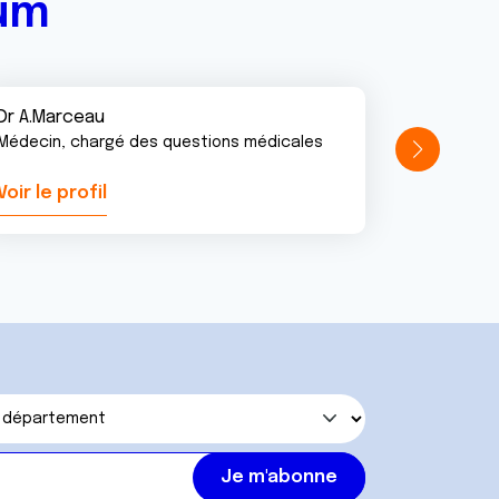
rum
Dr A.Marceau
Médecin, chargé des questions médicales
Voir le profil
Voir le pr