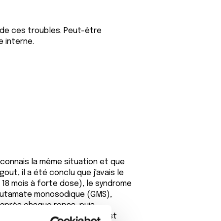
e de ces troubles. Peut-être
e interne.
 connais la même situation et que
t, il a été conclu que j'avais le
18 mois à forte dose), le syndrome
 glutamate monosodique (GMS),
 après chaque repas, puis
la même chose, mais comme c'est