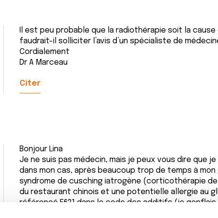
Il est peu probable que la radiothérapie soit la caus
faudrait-il solliciter l’avis d’un spécialiste de médecin
Cordialement
Dr A Marceau
Citer
Bonjour Lina
Je ne suis pas médecin, mais je peux vous dire que je
dans mon cas, après beaucoup trop de temps à mon gou
syndrome de cusching iatrogène (corticothérapie de 
du restaurant chinois et une potentielle allergie au
référencé E621 dans le code des additifs (je gonflais
dégonflais). Je ne dis pas qu dans votre cas c'est 