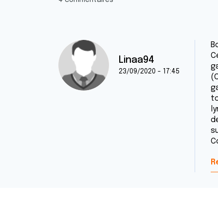
4 commentaires
Bo
C
Linaa94
g
23/09/2020 - 17:45
(C
g
to
l
d
s
C
R