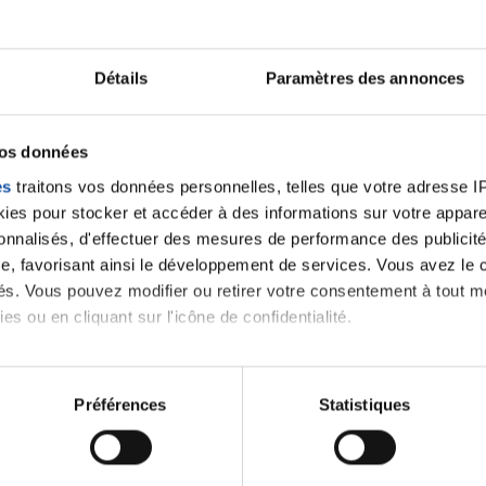
plutôt rare les médecins n'y pense pas.
Certes je ne vous donne aucune certitude, mais juste
Cordialement
Détails
Paramètres des annonces
Citer
vos données
es
traitons vos données personnelles, telles que votre adresse IP,
es pour stocker et accéder à des informations sur votre appareil
sonnalisés, d'effectuer des mesures de performance des publicité
e, favorisant ainsi le développement de services. Vous avez le ch
ités. Vous pouvez modifier ou retirer votre consentement à tout 
es ou en cliquant sur l'icône de confidentialité.
imerions également :
tions sur votre localisation géographique qui peuvent être précis
Préférences
Statistiques
eil en l'analysant activement pour en relever les caractéristique
aitement de vos données personnelles et définir vos préférences