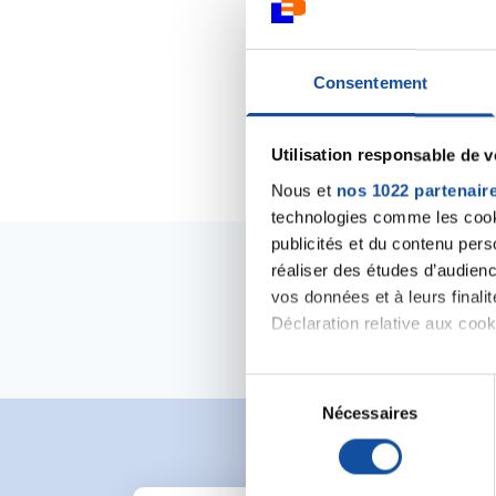
Consentement
Utilisation responsable de 
Nous et
nos 1022 partenair
technologies comme les cooki
publicités et du contenu per
réaliser des études d’audienc
vos données et à leurs final
Déclaration relative aux cooki
Si vous le permettez, nous a
S
Collecter des informa
Nécessaires
é
Identifier votre appar
l
digitales).
e
Pour en savoir plus sur le tr
c