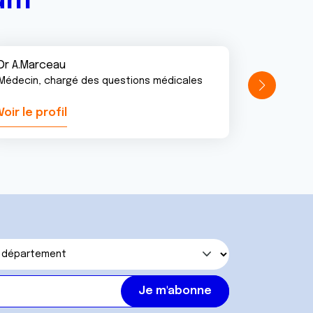
rum
Dr A.Marceau
Médecin, chargé des questions médicales
Voir le profil
Voir le pr