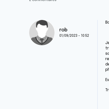
2 commentaires
B
rob
01/09/2023 - 10:52
J
t
s
r
d
ph
E
Tr