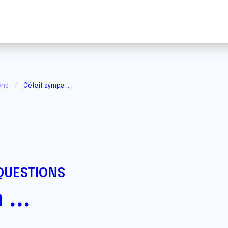
ons
C'était sympa ...
QUESTIONS
...