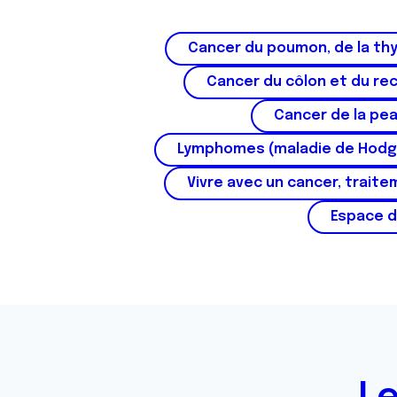
s
e
Cancer du poumon, de la thy
n
t
Cancer du côlon et du re
e
m
Cancer de la pe
e
Lymphomes (maladie de Hodg
n
t
Vivre avec un cancer, traite
Espace d