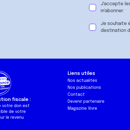
J'accepte le
m'abonner.
Je souhaite é
destination 
Liens utiles
Nos actualités
Nos publications
Contact
ion fiscale :
Devenir partenaire
e votre don est
Magazine Vivre
ible de votre
ur le revenu