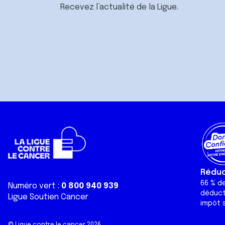
Recevez l’actualité de la Ligue.
Réduct
66 % d
Numéro vert :
0 800 940 939
déduct
Ligue Soutien Cancer
impôt s