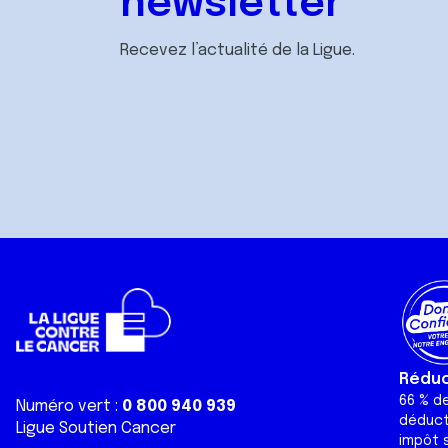
newsletter
Recevez l’actualité de la Ligue.
Réduct
66 % d
Numéro vert :
0 800 940 939
déduct
Ligue Soutien Cancer
impôt s