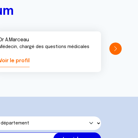
rum
Dr A.Marceau
Médecin, chargé des questions médicales
Voir le profil
Voir le pr