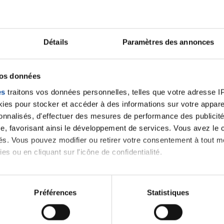
Ecrire un commentair
Détails
Paramètres des annonces
ancer une nouvelle discussion vous aurez besoin de vous 
vos données
es
traitons vos données personnelles, telles que votre adresse IP,
es pour stocker et accéder à des informations sur votre appareil
Se connecter
Créer un nouveau compte
sonnalisés, d'effectuer des mesures de performance des publicité
e, favorisant ainsi le développement de services. Vous avez le ch
ités. Vous pouvez modifier ou retirer votre consentement à tout 
es ou en cliquant sur l'icône de confidentialité.
imerions également :
tions sur votre localisation géographique qui peuvent être précis
Préférences
Statistiques
eil en l'analysant activement pour en relever les caractéristique