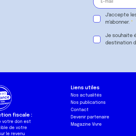
J'accepte le
m'abonner.
Je souhaite é
destination 
Liens utiles
Nos actualités
Nos publications
Contact
ion fiscale :
Devenir partenaire
e votre don est
Magazine Vivre
ible de votre
ur le revenu