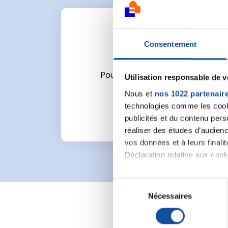
Consentement
Pour écrire un commentaire ou l
Utilisation responsable de 
Nous et
nos 1022 partenair
technologies comme les cooki
publicités et du contenu per
réaliser des études d’audienc
vos données et à leurs final
Déclaration relative aux cooki
Si vous le permettez, nous a
S
Collecter des informa
Nécessaires
é
Identifier votre appar
l
digitales).
e