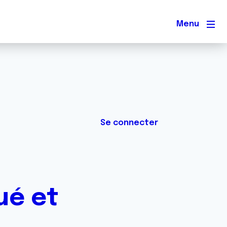
Men
Se connecter
ué et