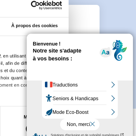
e
À propos des cookies
connecter ou de créer un compte.
 en utilisant des
, afin de diffuser des
s et du contenu, ainsi que de
oix quant à l'utilisation de
moment en consultant la
es à plusieurs mètres près
Marketing
s spécifiques (empreintes