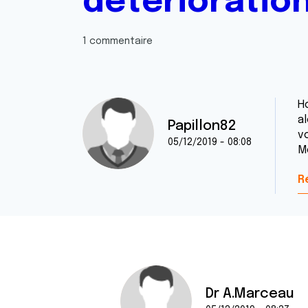
détérioration
1 commentaire
H
al
Papillon82
v
05/12/2019 - 08:08
M
R
Dr A.Marceau