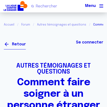
Men
Accueil
Forum
Autres témoignages et questions
Comment 
Se connecter
Retour
AUTRES TÉMOIGNAGES ET
QUESTIONS
Comment faire
soigner à un
personne étranger