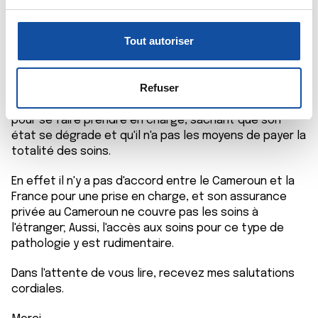
u
Je m'excuse vraiment de poster mon problème ici,
c
Pour en savoir plus sur le traitement de vos données
c'est juste qu'il est similaire à quelques différences
o
personnelles et définir vos préférences, reportez-vous à
Tout autoriser
près.
n
la
section « Détails »
. Vous pouvez modifier ou retirer
s
votre consentement à tout moment à partir de la
Je vous écris afin de savoir quelles possibilités un
e
déclaration sur les cookies.
Refuser
étranger Camerounais arrivé sur le territoire français
n
avec un visa court séjour, et qui souffre de cancer, a
t
pour se faire prendre en charge, sachant que son
Les cookies nous permettent de personnaliser le contenu
état se dégrade et qu'il n'a pas les moyens de payer la
e
et les annonces, d'offrir des fonctionnalités relatives aux
totalité des soins.
m
médias sociaux et d'analyser notre trafic. Nous
e
partageons également des informations sur l'utilisation de
En effet il n'y a pas d'accord entre le Cameroun et la
n
notre site avec nos partenaires de médias sociaux, de
France pour une prise en charge, et son assurance
t
publicité et d'analyse, qui peuvent combiner celles-ci
privée au Cameroun ne couvre pas les soins à
avec d'autres informations que vous leur avez fournies
l'étranger; Aussi, l'accès aux soins pour ce type de
ou qu'ils ont collectées lors de votre utilisation de leurs
pathologie y est rudimentaire.
services.
Dans l'attente de vous lire, recevez mes salutations
cordiales.