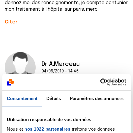
donnez moi des renseignements, je compte contunier
mon traitement à l hôpital sur paris. merci
Citer
Dr A.Marceau
04/06/2019 - 14:46
Bonjour,
Consentement
Détails
Paramètres des annonces
Pour Perjeta, le tarif de responsabilité, autrement dit
la base de remboursement, est de 2861,20 €HT.
Pour Herceptin, c'est 424,40 €HT.
Utilisation responsable de vos données
Ce sont donc des tarifs élevés et je vous conseille
Nous et
nos 1022 partenaires
traitons vos données
de bien préparer votre séjour à Paris, j'imagine qu'il