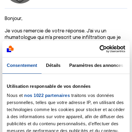
Bonjour,
Je vous remercie de votre réponse. J'ai vu un
rhumatologue qui m'a prescrit une infiltration que je
ferai début Novembre
Les symptômes perdurent toutefois et ne me
rassurent pas, car je crains toujours une compression.
Consentement
Détails
Paramètres des annonces
Je me dis toutefois qu'une compression d'origine
tumorale qui se serait installée depuis 7 mois ( date
Utilisation responsable de vos données
du début de mes symptômes) aurait causé des
symptômes d'une gravité autre qu'un mal de dos
Nous et
nos 1022 partenaires
traitons vos données
persistant et des fourmillements.
personnelles, telles que votre adresse IP, en utilisant des
technologies comme les cookies pour stocker et accéder
Merci de me donner votre avis le cas échéant.
à des informations sur votre appareil, afin de diffuser des
publicités et du contenu personnalisés, d'effectuer des
Cordialement
mesures de performance des publicités et du contenu,