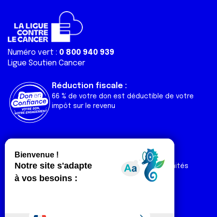
Numéro vert :
0 800 940 939
Ligue Soutien Cancer
Réduction fiscale :
66 % de votre don est déductible de votre
impôt sur le revenu
Liens utiles
Espaces
Nos actualités
Forum
Nos publications
Espace Ligue & comités
Contact
Espace chercheur
Devenir partenaire
Espace presse
Magazine Vivre
Intranet