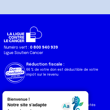
Numéro vert :
0 800 940 939
Ligue Soutien Cancer
Réduction fiscale :
66 % de votre don est déductible de votre
impôt sur le revenu
Liens utiles
Espaces
Nos actualités
Forum
Nos publications
Espace Ligue & comités