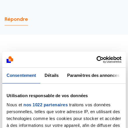
Répondre
rob
07/08/2023 - 22:13
Consentement
Détails
Paramètres des annonces
Utilisation responsable de vos données
Très content de te retrouver Souricette et les
dernières nouvelles de moi sont un peu plus haut ,
Nous et
nos 1022 partenaires
traitons vos données
merci de ton soutient , une très bonne soirée a toi ...
personnelles, telles que votre adresse IP, en utilisant des
technologies comme les cookies pour stocker et accéder
Citer
à des informations sur votre appareil, afin de diffuser des