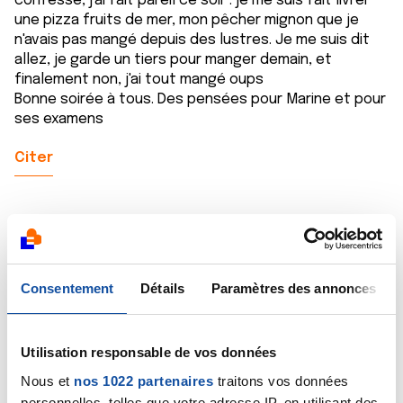
confesse, j'ai fait pareil ce soir : je me suis fait livrer
une pizza fruits de mer, mon pêcher mignon que je
n'avais pas mangé depuis des lustres. Je me suis dit
allez, je garde un tiers pour manger demain, et
finalement non, j'ai tout mangé oups
Bonne soirée à tous. Des pensées pour Marine et pour
ses examens
Citer
Stephane14
Consentement
Détails
Paramètres des annonces
12/11/2021 - 07:51
Utilisation responsable de vos données
Nous et
nos 1022 partenaires
traitons vos données
Ohhhhh le gourmand, l'ami Rob à réussi à glisser une
personnelles, telles que votre adresse IP, en utilisant des