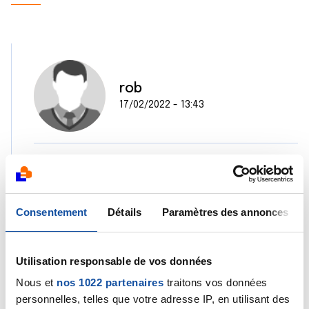
rob
17/02/2022 - 13:43
Koi le bon dieu aurait un quotas,donc plouf_plouf
pour moi aussi,attend un peu quand je vais le
croisé,il va juste falloir qu'il s'explique;
Consentement
Détails
Paramètres des annonces
http://lachaumetteenmusiques.l.a.pic.centerblog.
net/b64179d9.gif
Utilisation responsable de vos données
Citer
Nous et
nos 1022 partenaires
traitons vos données
personnelles, telles que votre adresse IP, en utilisant des