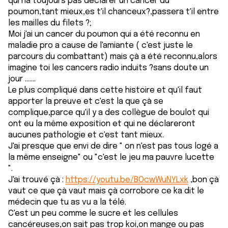
qui na toujours pas déclarer un cancer du
poumon,tant mieux,es t'il chanceux?,passera t'il entre
les mailles du filets ?;
Moi j'ai un cancer du poumon qui a été reconnu en
maladie pro a cause de l'amiante ( c'est juste le
parcours du combattant) mais çà a été reconnu,alors
imagine toi les cancers radio induits ?sans doute un
jour .......
Le plus compliqué dans cette histoire et qu'il faut
apporter la preuve et c'est la que çà se
complique,parce qu'il y a des collègue de boulot qui
ont eu la même exposition et qui ne déclareront
aucunes pathologie et c'est tant mieux.
J'ai presque que envi de dire " on n'est pas tous logé a
la même enseigne" ou "c'est le jeu ma pauvre lucette
".
J'ai trouvé çà :
https://youtu.be/BOcwWuNYLxk
,bon çà
vaut ce que çà vaut mais çà corrobore ce ka dit le
médecin que tu as vu a la télé.
C'est un peu comme le sucre et les cellules
cancéreuses,on sait pas trop koi,on mange ou pas