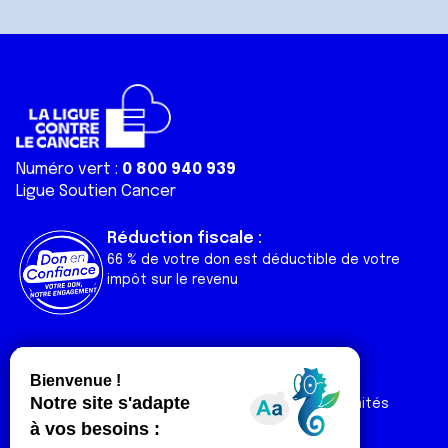
Numéro vert :
0 800 940 939
Ligue Soutien Cancer
Réduction fiscale :
66 % de votre don est déductible de votre
impôt sur le revenu
Liens utiles
Espaces
Nos actualités
Forum
Nos publications
Espace Ligue & comités
Contact
Espace chercheur