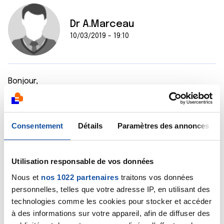
Dr A.Marceau
10/03/2019 - 19:10
Bonjour,
Cette pommade n'est à appliquer que sur la peau, pas
sur les muqueuses, c'est sans doute parce que vous
avez débordé sur les muqueuses que vous avez ces
douleurs à type de brûlures.
Consentement
Détails
Paramètres des annonces
La meilleure chose que vous avez à faire, c'est de
reprendre contact avec le médecin qui vous a
prescrit cette pommade.
Utilisation responsable de vos données
Bien cordialement
Nous et
nos 1022 partenaires
traitons vos données
Dr A.Marceau
personnelles, telles que votre adresse IP, en utilisant des
technologies comme les cookies pour stocker et accéder
Citer
à des informations sur votre appareil, afin de diffuser des