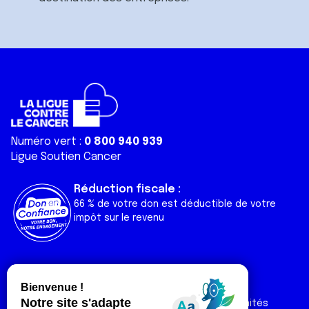
Numéro vert :
0 800 940 939
Ligue Soutien Cancer
Réduction fiscale :
66 % de votre don est déductible de votre
impôt sur le revenu
Liens utiles
Espaces
Nos actualités
Forum
Nos publications
Espace Ligue & comités