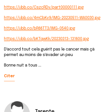
https://i.ibb.co/CszcRDv/part00000111.jpg
https://i.ibb.co/4mCbKv9/IMG-20230511-WA0030.jpg
https://i.ibb.co/bR66TT3/IMG-0540.jpg
https://i.ibb.co/bKTqwKk/20230313-131600.jpg
D'accord tout cela guérit pas le cancer mais çà
permet au moins de s'évader un peu
Bonne nuit a tous ....
Citer
Tarente