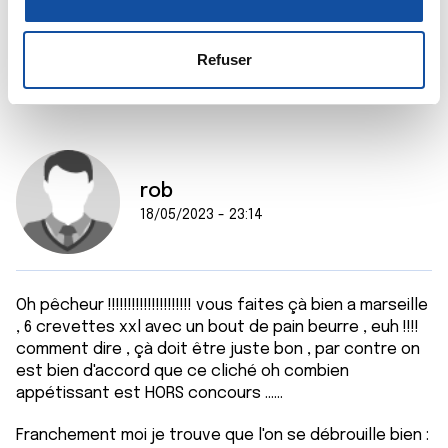
Chantal
n
la
section « Détails »
. Vous pouvez modifier ou retirer
s
votre consentement à tout moment à partir de la
Citer
e
déclaration sur les cookies.
Refuser
n
t
Les cookies nous permettent de personnaliser le contenu
e
et les annonces, d'offrir des fonctionnalités relatives aux
m
médias sociaux et d'analyser notre trafic. Nous
e
partageons également des informations sur l'utilisation de
rob
n
notre site avec nos partenaires de médias sociaux, de
18/05/2023 - 23:14
t
publicité et d'analyse, qui peuvent combiner celles-ci
avec d'autres informations que vous leur avez fournies
ou qu'ils ont collectées lors de votre utilisation de leurs
services.
Oh pêcheur !!!!!!!!!!!!!!!!!!!!! vous faites çà bien a marseille
, 6 crevettes xxl avec un bout de pain beurre , euh !!!!
comment dire , çà doit être juste bon , par contre on
est bien d'accord que ce cliché oh combien
appétissant est HORS concours ......
Franchement moi je trouve que l'on se débrouille bien :