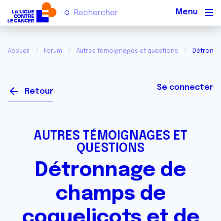
Men
Accueil
Forum
Autres témoignages et questions
Détronna
Se connecter
Retour
AUTRES TÉMOIGNAGES ET
QUESTIONS
Détronnage de
champs de
coquelicots et de