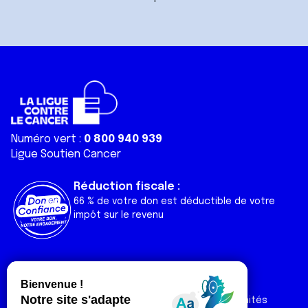
Numéro vert :
0 800 940 939
Ligue Soutien Cancer
Réduction fiscale :
66 % de votre don est déductible de votre
impôt sur le revenu
Liens utiles
Espaces
Nos actualités
Forum
Nos publications
Espace Ligue & comités