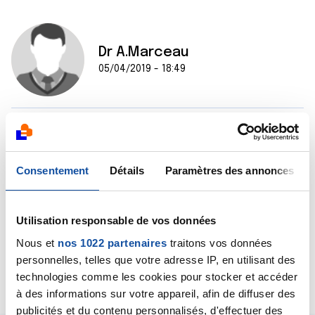
Dr A.Marceau
05/04/2019 - 18:49
Bonjour Yolande,
Je ne peux évidemment rien en penser, n'étant pas en
capacité de vous examiner, de vous ausculter. La
Consentement
Détails
Paramètres des annonces
seule chose à faire est de voir votre médecin traitant
qui décidera s'il est utile ou non de faire un bilan
pulmonaire.
Utilisation responsable de vos données
Bien cordialement
Dr A.Marceau
Nous et
nos 1022 partenaires
traitons vos données
personnelles, telles que votre adresse IP, en utilisant des
Citer
technologies comme les cookies pour stocker et accéder
à des informations sur votre appareil, afin de diffuser des
publicités et du contenu personnalisés, d'effectuer des