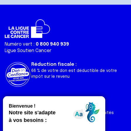
Numéro vert :
0 800 940 939
Ligue Soutien Cancer
Réduction fiscale :
66 % de votre don est déductible de votre
impôt sur le revenu
Liens utiles
Espaces
Nos actualités
Forum
Nos publications
Espace Ligue & comités
Contact
Espace chercheur
Devenir partenaire
Espace presse