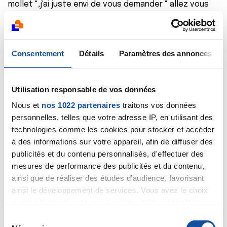
mollet ",j'ai juste envi de vous demander " allez vous
bien cher ami dans votre tête ?",rassurez vous je ne
voudrez pas être médisant,ni vous vexez,je ne me
moque même pas,j'essaye juste de comprendre le
pourquoi du comment.
Consentement
Détails
Paramètres des annonces
Es ce que je peux me permettre de vous dire que je
souffre,que nous souffrons,que vous souffrez aussi
mais peut être pas de la même façon que nous.
Utilisation responsable de vos données
euh !!!!!!!je réfléchi ..... oh pis bof ché si çà sert a
quelque chose que je continu,
Nous et
nos 1022 partenaires
traitons vos données
je passe un bon noël,chui content,j'ai pleins de potes
personnelles, telles que votre adresse IP, en utilisant des
sur ce forum qui vont me comprendre,alors m'enfou
technologies comme les cookies pour stocker et accéder
.......
à des informations sur votre appareil, afin de diffuser des
éh houai mon gars moi aussi j'ai mal,j'ai vraiment mal,et
publicités et du contenu personnalisés, d'effectuer des
ché même pas si un jour je n'aurais plus mal .....
mesures de performance des publicités et du contenu,
joyeux noël quand même ......
ainsi que de réaliser des études d’audience, favorisant
ainsi le développement de services. Vous avez le choix
Citer
quant à l'utilisation de vos données et à leurs finalités.
Vous pouvez modifier ou retirer votre consentement à
S
tout moment en consultant la Déclaration relative aux