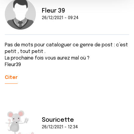
e
partageons également des informations sur l'utilisation de
Fleur 39
n
notre site avec nos partenaires de médias sociaux, de
26/12/2021 - 09:24
t
publicité et d'analyse, qui peuvent combiner celles-ci
avec d'autres informations que vous leur avez fournies
ou qu'ils ont collectées lors de votre utilisation de leurs
services.
Pas de mots pour cataloguer ce genre de post : c’est
petit , tout petit .
La prochaine fois vous aurez mal où ?
Fleur39
Citer
Souricette
26/12/2021 - 12:34