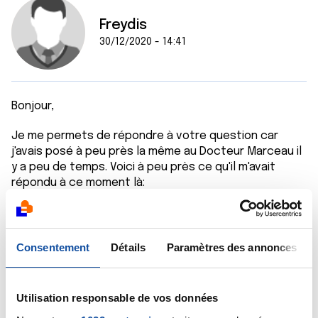
Freydis
30/12/2020 - 14:41
Bonjour,
Je me permets de répondre à votre question car
j'avais posé à peu près la même au Docteur Marceau il
y a peu de temps. Voici à peu près ce qu'il m'avait
répondu à ce moment là:
Un cancer qui donne des symptômes type rectorragie
peut difficilement passer inaperçu au tep scan. Je
sais que vous n'avez passé qu'un scanner classique,
mais cette réponse peut peut-être vous aider à
Consentement
Détails
Paramètres des annonces
patienter en attendant l'avis du médecin.
Bon journée
Utilisation responsable de vos données