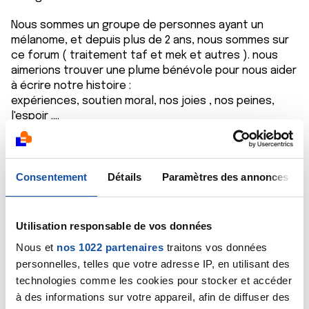
Nous sommes un groupe de personnes ayant un
mélanome, et depuis plus de 2 ans, nous sommes sur
ce forum ( traitement taf et mek et autres ). nous
aimerions trouver une plume bénévole pour nous aider
à écrire notre histoire :
expériences, soutien moral, nos joies , nos peines,
l'espoir ....
Notre but est d'aider à travers nos histoire d'autres
malades.
Qui peut nous aider ? Merci
Consentement
Détails
Paramètres des annonces
Citer
Utilisation responsable de vos données
Nous et
nos 1022 partenaires
traitons vos données
personnelles, telles que votre adresse IP, en utilisant des
technologies comme les cookies pour stocker et accéder
à des informations sur votre appareil, afin de diffuser des
Moufette