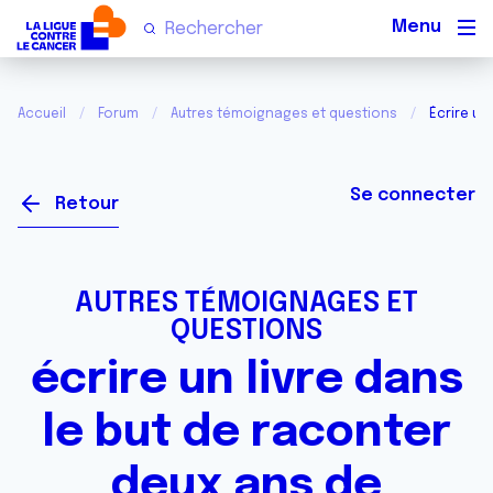
Men
Accueil
Forum
Autres témoignages et questions
Écrire un
Se connecter
Retour
AUTRES TÉMOIGNAGES ET
QUESTIONS
écrire un livre dans
le but de raconter
deux ans de