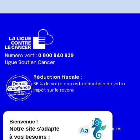
Numéro vert :
0 800 940 939
Ligue Soutien Cancer
Réduction fiscale :
66 % de votre don est déductible de votre
impôt sur le revenu
Liens utiles
Espaces
Nos actualités
Forum
Nos publications
Espace Ligue & comités
Contact
Espace chercheur