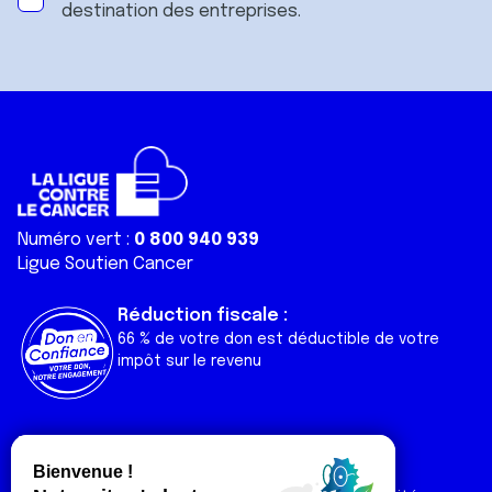
destination des entreprises.
Numéro vert :
0 800 940 939
Ligue Soutien Cancer
Réduction fiscale :
66 % de votre don est déductible de votre
impôt sur le revenu
Liens utiles
Espaces
Nos actualités
Forum