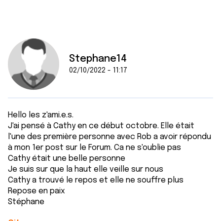
t
publicité et d'analyse, qui peuvent combiner celles-ci
avec d'autres informations que vous leur avez fournies
ou qu'ils ont collectées lors de votre utilisation de leurs
services.
Stephane14
02/10/2022 - 11:17
Hello les z'ami.e.s.
J'ai pensé à Cathy en ce début octobre. Elle était
l'une des première personne avec Rob a avoir répondu
à mon 1er post sur le Forum. Ca ne s'oublie pas
Cathy était une belle personne
Je suis sur que la haut elle veille sur nous
Cathy a trouvé le repos et elle ne souffre plus
Repose en paix
Stéphane