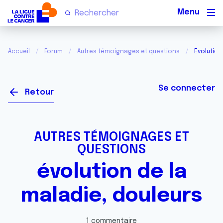
Men
Accueil
Forum
Autres témoignages et questions
Évolution
Se connecter
Retour
AUTRES TÉMOIGNAGES ET
QUESTIONS
évolution de la
maladie, douleurs
1 commentaire