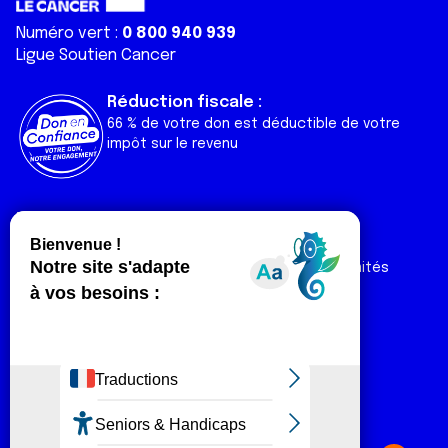
Numéro vert :
0 800 940 939
Ligue Soutien Cancer
Réduction fiscale :
66 % de votre don est déductible de votre
impôt sur le revenu
Liens utiles
Espaces
Nos actualités
Forum
Nos publications
Espace Ligue & comités
Contact
Espace chercheur
Devenir partenaire
Espace presse
Magazine Vivre
Intranet
Réseaux sociaux