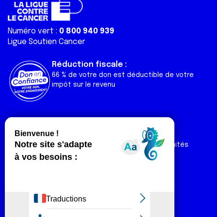
Numéro vert :
0 800 940 939
Ligue Soutien Cancer
Réduction fiscale :
66 % de votre don est déductible de votre
impôt sur le revenu
Liens utiles
Espaces
Nos actualités
Forum
Nos publications
Espace Ligue & comités
Contact
Espace chercheur
Devenir partenaire
Espace presse
Magazine Vivre
Intranet
Réseaux sociaux