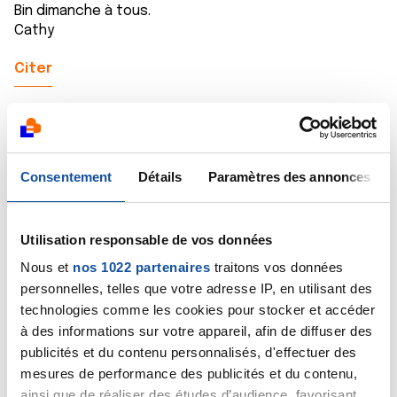
Bin dimanche à tous.
Cathy
Citer
Consentement
Détails
Paramètres des annonces
rob
31/10/2021 - 14:16
Utilisation responsable de vos données
Nous et
nos 1022 partenaires
traitons vos données
personnelles, telles que votre adresse IP, en utilisant des
chalut,
technologies comme les cookies pour stocker et accéder
c'est une très belle action que tu as fais,félicitations
à des informations sur votre appareil, afin de diffuser des
mon ami ......
publicités et du contenu personnalisés, d'effectuer des
bon dimanche a toi.
mesures de performance des publicités et du contenu,
Citer
ainsi que de réaliser des études d’audience, favorisant