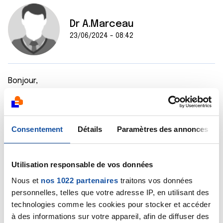
Dr A.Marceau
23/06/2024 - 08:42
Bonjour,
Ce sont surtout les infections qui font gonfler les
ganglions. En revanche, le stress est sans effet sur
les ganglions. Voyez votre médecin généraliste, c'est
Consentement
Détails
Paramètres des annonces
à lui de déterminer la cause à l'origine de ces
ganglions gonflés.
Utilisation responsable de vos données
Cordialement
Nous et
nos 1022 partenaires
traitons vos données
Dr Marceau
personnelles, telles que votre adresse IP, en utilisant des
technologies comme les cookies pour stocker et accéder
Citer
à des informations sur votre appareil, afin de diffuser des