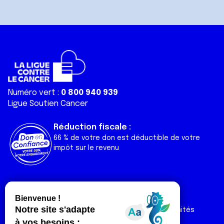
Numéro vert :
0 800 940 939
Ligue Soutien Cancer
Réduction fiscale :
66 % de votre don est déductible de votre
impôt sur le revenu
Liens utiles
Espaces
Nos actualités
Forum
Nos publications
Espace Ligue & comités
Contact
Espace chercheur