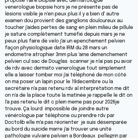
proposé faire biopsie avec dermatologue
venerologue biopsie hors je ne présente pas de
lésions visible je n'en peux plus il y a bien d' autre
examen dou provient des ganglions douloureux au
toucher j'aides pertes de sang en plein milieu de pillule
je sature complètement tuméfié depuis mars je ne
peux plus faire de velo j'ai un epenchement pelvien
façon physiologique date IRM du 28 mars un
endometre atrophier 3mm plus 'ame demenchement
pelvien cul sac de Douglas scanner je n'ai pas pu avoir
de rdv avec dermato venerologue tout simplement
elle a laisser tomber moi j'ai téléphoné de mon côté
on ma poser un lapin pour le 19decembre ou la
secrétaire n'a pas retenu rdv al interprétation me dit
on n'a de la place toute la matinée je rappelle le dit on
l'a pas retenu le dit c plein meme pas pour 2026je
trouve. Ça lourd impossible de joindre autre
vénérologue par téléphone ou prendre rdv par
Doctolib elle m'a pas réorienter je suis désemparée
au bord du suicide marre j'ai trouver une unité
pathologie vulvaire pelvien a Bordeaux pellegrin par