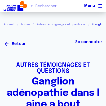
Men
Accueil
Forum
Autres témoignages et questions
Ganglion
Se connecter
Retour
AUTRES TÉMOIGNAGES ET
QUESTIONS
Ganglion
adénopathie dans l
aine a bout