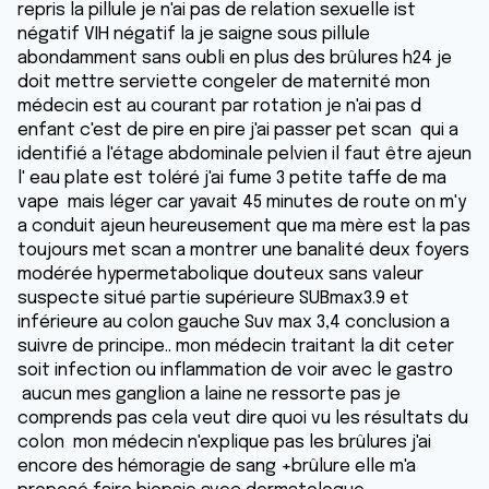
repris la pillule je n'ai pas de relation sexuelle ist
négatif VIH négatif la je saigne sous pillule
abondamment sans oubli en plus des brûlures h24 je
doit mettre serviette congeler de maternité mon
médecin est au courant par rotation je n'ai pas d
enfant c'est de pire en pire j'ai passer pet scan qui a
identifié a l'étage abdominale pelvien il faut être ajeun
l' eau plate est toléré j'ai fume 3 petite taffe de ma
vape mais léger car yavait 45 minutes de route on m'y
a conduit ajeun heureusement que ma mère est la pas
toujours met scan a montrer une banalité deux foyers
modérée hypermetabolique douteux sans valeur
suspecte situé partie supérieure SUBmax3.9 et
inférieure au colon gauche Suv max 3,4 conclusion a
suivre de principe.. mon médecin traitant la dit ceter
soit infection ou inflammation de voir avec le gastro
aucun mes ganglion a laine ne ressorte pas je
comprends pas cela veut dire quoi vu les résultats du
colon mon médecin n'explique pas les brûlures j'ai
encore des hémoragie de sang +brûlure elle m'a