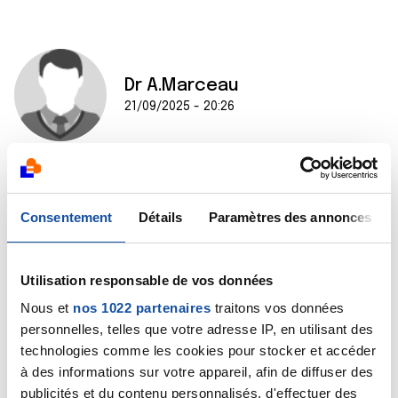
Dr A.Marceau
21/09/2025 - 20:26
Bonjour,
Consentement
Détails
Paramètres des annonces
Ce forum ne permet pas de répondre à une situation
telle que la vôtre. Seul un médecin en capacité de
vous interroger, de vous examiner, de voir vos
Utilisation responsable de vos données
examens, pourra vous aider.
Nous et
nos 1022 partenaires
traitons vos données
Cordialement
personnelles, telles que votre adresse IP, en utilisant des
technologies comme les cookies pour stocker et accéder
Dr Marceau
à des informations sur votre appareil, afin de diffuser des
publicités et du contenu personnalisés, d'effectuer des
Citer