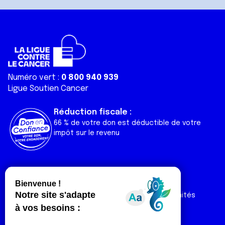
Numéro vert :
0 800 940 939
Ligue Soutien Cancer
Réduction fiscale :
66 % de votre don est déductible de votre
impôt sur le revenu
Liens utiles
Espaces
Nos actualités
Forum
Nos publications
Espace Ligue & comités
Contact
Espace chercheur
Devenir partenaire
Espace presse