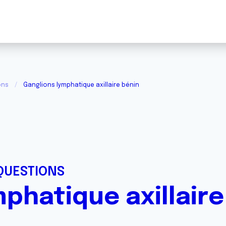
ons
Ganglions lymphatique axillaire bénin
QUESTIONS
phatique axillaire