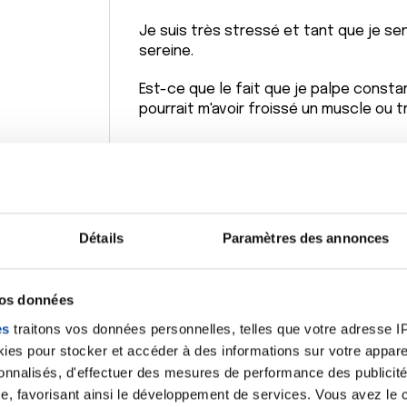
Je suis très stressé et tant que je se
sereine.
Est-ce que le fait que je palpe consta
pourrait m'avoir froissé un muscle ou 
Je vous remercie.
Citer
Détails
Paramètres des annonces
vos données
es
traitons vos données personnelles, telles que votre adresse IP,
es pour stocker et accéder à des informations sur votre appareil
sonnalisés, d'effectuer des mesures de performance des publicité
Le fait que vous palpiez très régulièrement cette zo
e, favorisant ainsi le développement de services. Vous avez le ch
anxiété. Je ne peux rien de plus pour vous sinon vous