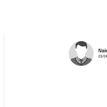
Naï
03/04