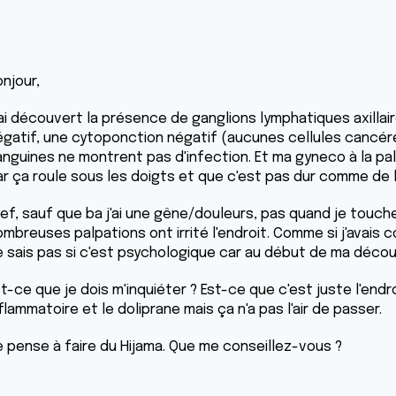
njour,
'ai découvert la présence de ganglions lymphatiques axillair
égatif, une cytoponction négatif (aucunes cellules cancé
nguines ne montrent pas d'infection. Et ma gyneco à la palpat
ar ça roule sous les doigts et que c'est pas dur comme de l
ref, sauf que ba j'ai une gêne/douleurs, pas quand je touch
ombreuses palpations ont irrité l'endroit. Comme si j'avais 
e sais pas si c'est psychologique car au début de ma décou
t-ce que je dois m'inquiéter ? Est-ce que c'est juste l'endro
flammatoire et le doliprane mais ça n'a pas l'air de passer.
e pense à faire du Hijama. Que me conseillez-vous ?