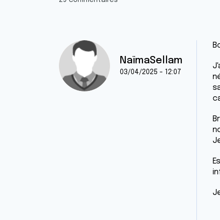
29 commentaires
Bo
NaïmaSellam
J
03/04/2025 - 12:07
n
sa
c
B
n
J
Es
in
J