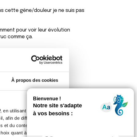
ns cette gêne/douleur je ne suis pas
mment pour voir leur évolution
truc comme ça.
À propos des cookies
 en utilisant des
, afin de diffuser des
s et du contenu, ainsi que de
ne ne peut qu'entretenir votre
oix quant à l'utilisation de
 conseiller de vous en remettre à