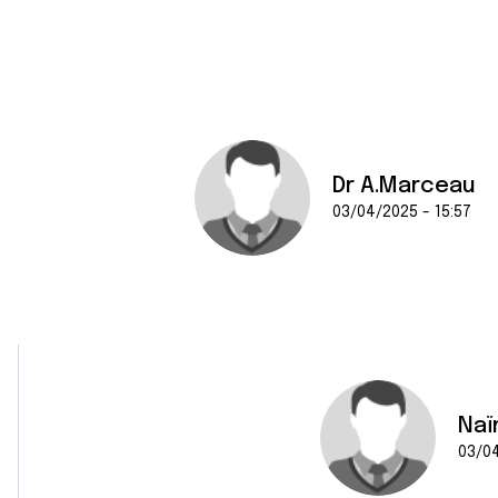
e
n
t
e
m
e
n
Dr A.Marceau
t
03/04/2025 - 15:57
Naï
03/04