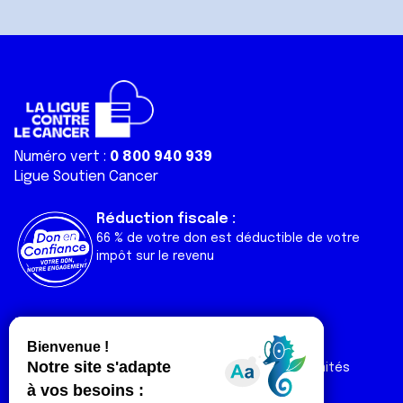
Numéro vert :
0 800 940 939
Ligue Soutien Cancer
Réduction fiscale :
66 % de votre don est déductible de votre
impôt sur le revenu
Liens utiles
Espaces
Nos actualités
Forum
Nos publications
Espace Ligue & comités
Contact
Espace chercheur