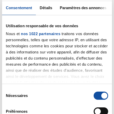
en compte dans le calcul de l’impôt sur le revenu,
elles ne sont pas à déclarer.
Consentement
Détails
Paramètres des annonces
Bien cordialement.
Citer
Utilisation responsable de vos données
Nous et
nos 1022 partenaires
traitons vos données
personnelles, telles que votre adresse IP, en utilisant des
technologies comme les cookies pour stocker et accéder
à des informations sur votre appareil, afin de diffuser des
brigittenanou
publicités et du contenu personnalisés, d'effectuer des
mesures de performance des publicités et du contenu,
05/04/2019 - 14:04
ainsi que de réaliser des études d’audience, favorisant
ainsi le développement de services. Vous avez le choix
quant à l'utilisation de vos données et à leurs finalités.
Merci beaucoup pour votre réponse
Vous pouvez modifier ou retirer votre consentement à
S
Cordialement
tout moment en consultant la Déclaration relative aux
Nécessaires
é
cookies ou en cliquant sur l'icône de confidentialité.
l
Citer
e
Préférences
Si vous le permettez, nous aimerions également :