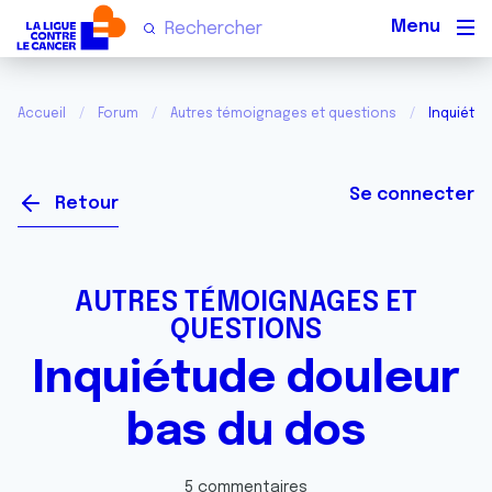
Men
Accueil
Forum
Autres témoignages et questions
Inquiétud
Se connecter
Retour
AUTRES TÉMOIGNAGES ET
QUESTIONS
Inquiétude douleur
bas du dos
5 commentaires