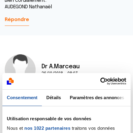
Bien cordialement.
AUDEGOND Nathanaël
Répondre
Dr A.Marceau
26/10/2018 - 08:07
Consentement
Détails
Paramètres des annonces
Bonjour Nathanaël,
Ce sont en effet des termes classiquement utilisés
par les radiologues dans l'interprétation des clichés
Utilisation responsable de vos données
d'imagerie obtenus par résonance magnétique. Pour
faire simple, cela signifie juste que certaines zones
Nous et
nos 1022 partenaires
traitons vos données