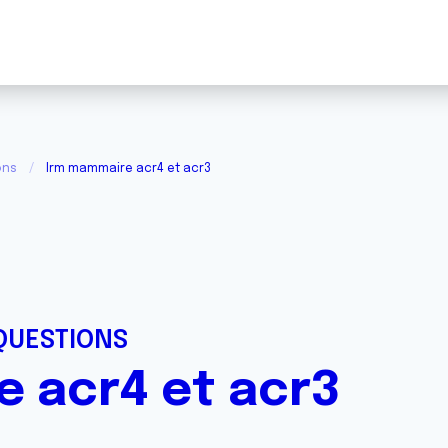
ons
Irm mammaire acr4 et acr3
QUESTIONS
 acr4 et acr3