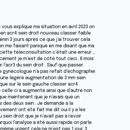
 vous explique ma situation en avril 2023 on
 en acr4 sein droit nouveau classer faible
bénin 3 jours après ce que j’ai trouver cela
l en me faisant paniqué en me disant que ma
 cette téleconsultation c’était une erreur …
ément je m’est de côté tout ceci . 6 mois
 l’acr3 du sein droit . Sauf que passer
e gynécologue n’a pas refait d’échographie
e une légère augmentation de 3 mm sein
i que sur le sein gauche classer acr4
 celle ci a augmenté ainsi que d’autre non
que maintenant que je n’avais que un
s des deux sein . Je demande à la
ment ont été fait me dit oui il y a les
ein droit que je n’avait pas à revoir
uoi l’analyse a été aussi rapide on parle
 même urgent cela ne m’est pas 1 jour. 3