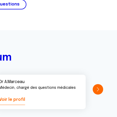
questions
rum
Dr A.Marceau
Médecin, chargé des questions médicales
Voir le profil
Voir le pr