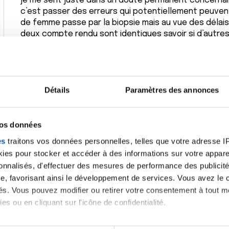
je me sent juste dans un doute permanent concernant
c’est passer des erreurs qui potentiellement peuvent
de femme passe par la biopsie mais au vue des délais e
deux compte rendu sont identiques savoir si d’autres
m’inquiéter au vue de mon augmentation en octobre 2
bientôt cette irm des seins qui m’angoisse et qui me
il y a peut être une anomalie . Je ne sais pas si j’aura
l’irm des seins et que j’aurais le compte rendu après
Détails
Paramètres des annonces
forum aide les gens qui vivent une situation délicate 
J’espère que tout ira bien malgré mon doute depuis l
annonce comme normal . Dans tout les cas j’ai des e
vos données
diagnostic prochainement
es
traitons vos données personnelles, telles que votre adresse IP,
es pour stocker et accéder à des informations sur votre appareil
Citer
sonnalisés, d'effectuer des mesures de performance des publicité
e, favorisant ainsi le développement de services. Vous avez le ch
ités. Vous pouvez modifier ou retirer votre consentement à tout 
es ou en cliquant sur l'icône de confidentialité.
imerions également :