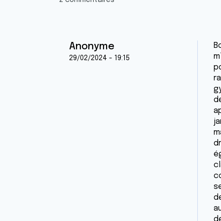
2 commentaires
Anonyme
Bo
m
29/02/2024 - 19:15
po
r
g
d
ap
j
m
dr
é
c
c
s
d
a
d