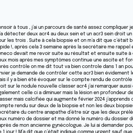
nsoir à tous , j’ai un parcours de santé assez compliquer je
’a détecter deux acr4 au deux sein et un acr3 sein droit un
ur les trois . Suite à cela biopsie et on m’a dit que c’était 
apide !, après cela 3 semaine après la secrétaire me rappe
yneco devait me revoir suite au résultat et ensuite suite à
eux mois après mes symptômes continue une ascite et forc
rès contrôle on me dit tout va bien controle dans 1 an pour
anvier je demande de contrôler cette acr3 bien évidement l
ais il y a bien été évoquer sur le compte rendu de contrôl
oit sur le nodule nouvelle classer acr4 j’ai remarquer auss
galement celle ci a diminuer mais la lésion en profondeur de
lasser mais calcifiée qui augmente février 2024 j’apprends 
ompte rendu sur deux de la biopsie et non les deux biopsie
ecrétaire du centre anapathe d’être sûr que les deux prélève
eux numéro de dossier et ma donné le numéro du dossier du s
uprès de mon ancienne gynécologue. Je lui ai demander pourq
e 1 jour ! M’a dit que c’était indiqué comme urgent sauf que