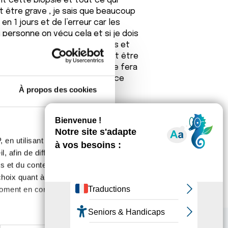
 cette biopsie et tout ce qui
 être grave , je sais que beaucoup
n 1 jours et de l’erreur car les
 personne on vécu cela et si je dois
023 pour le contrôle de 6 mois et
 fait peur d’apprendre que peut être
is un retour du radiologue qui me fera
 cette examen . Un soutien sur ce
À propos des cookies
lié au cancer .
e début ou je ne sentais pas cette
xamens poussé j’aurais sûrement un
 en utilisant des
, afin de diffuser des
s et du contenu, ainsi que de
oix quant à l'utilisation de
moment en consultant la