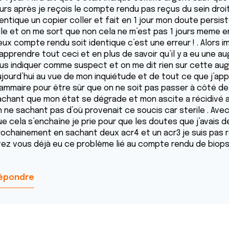
ours après je reçois le compte rendu pas reçus du sein droi
dentique un copier coller et fait en 1 jour mon doute persi
ille et on me sort que non cela ne m’est pas 1 jours meme e
eux compte rendu soit identique c’est une erreur ! . Alors 
’apprendre tout ceci et en plus de savoir qu’il y a eu une a
lus indiquer comme suspect et on me dit rien sur cette augm
ujourd’hui au vue de mon inquiétude et de tout ce que j’ap
ammaire pour être sûr que on ne soit pas passer à côté d
achant que mon état se dégrade et mon ascite a récidivé 
n ne sachant pas d’où provenait ce soucis car sterile . Avec
ue cela s’enchaîne je prie pour que les doutes que j’avais 
rochainement en sachant deux acr4 et un acr3 je suis pas ras
vez vous déjà eu ce problème lié au compte rendu de biopsi
épondre