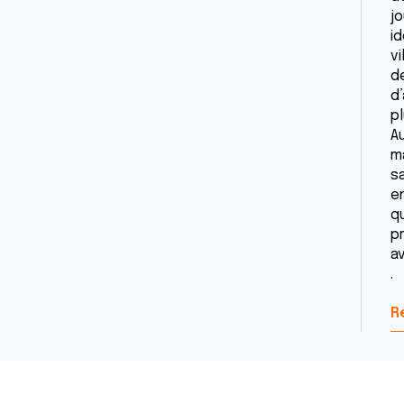
j
i
v
d
d
p
A
m
s
e
q
p
a
.
R