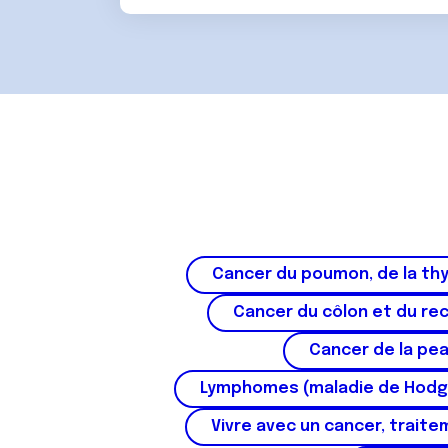
m
e
n
t
Cancer du poumon, de la thy
Cancer du côlon et du re
Cancer de la pe
Lymphomes (maladie de Hodg
Vivre avec un cancer, traite