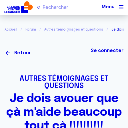
Men
Accueil
Forum
Autres témoignages et questions
Je dois a
Se connecter
Retour
AUTRES TÉMOIGNAGES ET
QUESTIONS
Je dois avouer que
çà m'aide beaucoup
tout çà !!!!!!!!!!