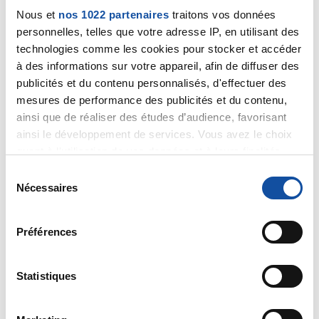
Nous et
nos 1022 partenaires
traitons vos données
personnelles, telles que votre adresse IP, en utilisant des
Dan83
technologies comme les cookies pour stocker et accéder
19/01/2022 - 13:55
à des informations sur votre appareil, afin de diffuser des
publicités et du contenu personnalisés, d'effectuer des
mesures de performance des publicités et du contenu,
ainsi que de réaliser des études d’audience, favorisant
Merci Rob pour ce joli moment partagé et en plus en
ainsi le développement de services. Vous avez le choix
musique...bon je dois tout de même avouer que d'un
quant à l'utilisation de vos données et à leurs finalités.
côté j'ai regardé la vidéo et après j'ai écouté la
Vous pouvez modifier ou retirer votre consentement à
S
musique, les deux en même temps trop compliqué
tout moment en consultant la Déclaration relative aux
Nécessaires
é
pour moi...LOL
cookies ou en cliquant sur l'icône de confidentialité.
Bises Danielle
l
e
Préférences
Si vous le permettez, nous aimerions également :
Citer
c
Collecter des informations sur votre localisation
t
géographique qui peuvent être précises à plusieurs
i
Statistiques
mètres près
o
Identifier votre appareil en l'analysant activement
n