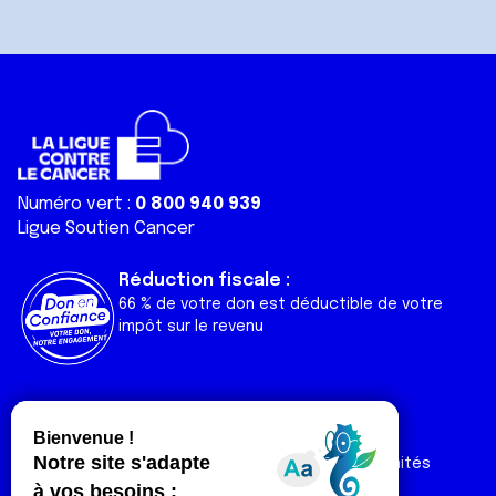
avec d'autres informations que vous leur avez fournies
ou qu'ils ont collectées lors de votre utilisation de leurs
services.
Numéro vert :
0 800 940 939
Ligue Soutien Cancer
Réduction fiscale :
66 % de votre don est déductible de votre
impôt sur le revenu
Liens utiles
Espaces
Nos actualités
Forum
Nos publications
Espace Ligue & comités
Contact
Espace chercheur