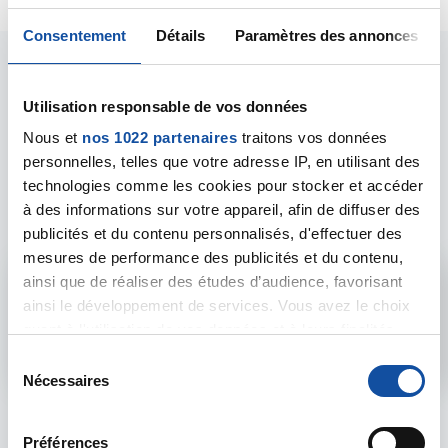
Consentement
Détails
Paramètres des annonces
Utilisation responsable de vos données
Nous et
nos 1022 partenaires
traitons vos données
personnelles, telles que votre adresse IP, en utilisant des
Les intervenants du
technologies comme les cookies pour stocker et accéder
forum
à des informations sur votre appareil, afin de diffuser des
publicités et du contenu personnalisés, d'effectuer des
mesures de performance des publicités et du contenu,
ainsi que de réaliser des études d’audience, favorisant
Admin forum
ainsi le développement de services. Vous avez le choix
quant à l'utilisation de vos données et à leurs finalités.
Voir le profil
Vous pouvez modifier ou retirer votre consentement à
S
tout moment en consultant la Déclaration relative aux
Nécessaires
é
cookies ou en cliquant sur l'icône de confidentialité.
l
e
Préférences