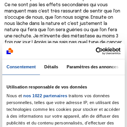
Ce ne sont pas les effets secondaires qui vous
manquent mais c'est très rassurant de sentir que l'on
s'occupe de nous, que l'on nous soigne. Ensuite on
nous lâche dans la nature et c'est justement la
nature qui fera que l'on sera guéries ou que l'on fera
une rechute. Je m'invente des métastase au moins 3
fois par jour ! Après je ne sais pas quel type de cancer
vous avez eu et si vous avez des traitements
hormonaux, mais à priori ces derniers peuvent
provoquer un état dépressif. Je vous conseille
Consentement
Détails
Paramètres des annonces
vivement de voir votre médecin traitant et de lui
parler de votre mal être. Il peut peut être vous
prescrire un traitement pour vous aider à remonter la
pente. Je vois régulièrement une psychologue ça me
Utilisation responsable de vos données
fait un bien fou. Dans tous les cas ne restez pas
Nous et
nos 1022 partenaires
traitons vos données
seule avec votre douleur quelqu'un doit surement
personnelles, telles que votre adresse IP, en utilisant des
pouvoir vous aider. Quoi qu'il en soit n'ayez pas honte
technologies comme les cookies pour stocker et accéder
de se que vous ressentez, chacun d'entre nous est
à des informations sur votre appareil, afin de diffuser des
différent et réagi selon sa nature, son caractère son
publicités et du contenu personnalisés, d'effectuer des
vécu et sa situation personnelle. Je ne pense pas que