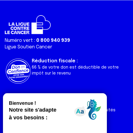
Numéro vert :
0 800 940 939
Ligue Soutien Cancer
Réduction fiscale :
66 % de votre don est déductible de votre
impôt sur le revenu
Liens utiles
Espaces
Nos actualités
Forum
Nos publications
Espace Ligue & comités
Contact
Espace chercheur
Devenir partenaire
Espace presse
Magazine Vivre
Intranet