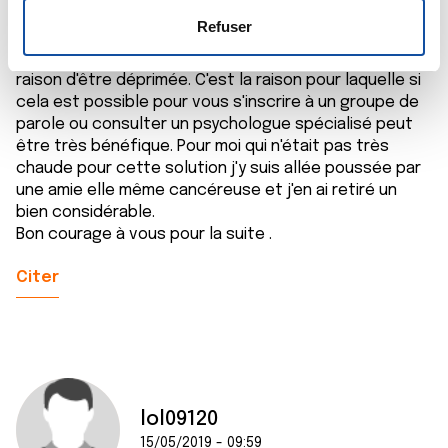
s
votre consentement à tout moment à partir de la
sent toujours bien seule. La famille aussi aimant soit-
e
déclaration sur les cookies.
Refuser
elle ne comprends pa toujours le problème pensant
n
que si tout va bien sur le plan médical il n'y a aucune
t
Les cookies nous permettent de personnaliser le contenu
raison d'être déprimée. C'est la raison pour laquelle si
e
et les annonces, d'offrir des fonctionnalités relatives aux
cela est possible pour vous s'inscrire à un groupe de
m
médias sociaux et d'analyser notre trafic. Nous
parole ou consulter un psychologue spécialisé peut
e
partageons également des informations sur l'utilisation de
être très bénéfique. Pour moi qui n'était pas très
n
chaude pour cette solution j'y suis allée poussée par
notre site avec nos partenaires de médias sociaux, de
une amie elle même cancéreuse et j'en ai retiré un
t
publicité et d'analyse, qui peuvent combiner celles-ci
bien considérable.
avec d'autres informations que vous leur avez fournies
Bon courage à vous pour la suite .
ou qu'ils ont collectées lors de votre utilisation de leurs
services.
Citer
lol09120
15/05/2019 - 09:59