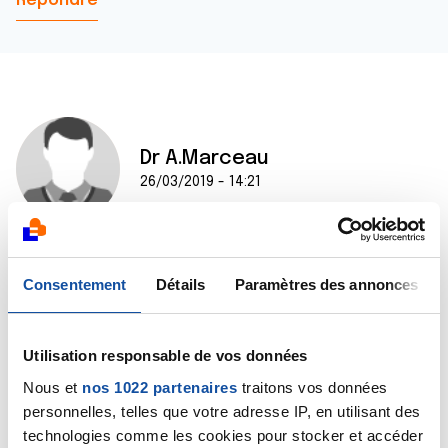
Répondre
Dr A.Marceau
26/03/2019 - 14:21
Bonjour,
Consentement
Détails
Paramètres des annonces
Je comprends votre inquiétude. Mais je suis dans
l'incapacité de répondre à votre attente. Pour se
hasarder à faire un pronostic, il faut connaître
Utilisation responsable de vos données
parfaitement le patient et l'ensemble de ses données
médicales. Seul son médecin pourra vous renseigner.
Nous et
nos 1022 partenaires
traitons vos données
Bien cordialement
personnelles, telles que votre adresse IP, en utilisant des
Dr A.Marceau
technologies comme les cookies pour stocker et accéder