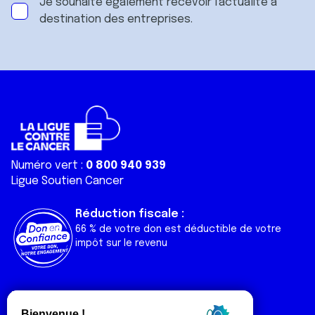
Je souhaite également recevoir l'actualité à
destination des entreprises.
Numéro vert :
0 800 940 939
Ligue Soutien Cancer
Réduction fiscale :
66 % de votre don est déductible de votre
impôt sur le revenu
Liens utiles
Espaces
Nos actualités
Forum