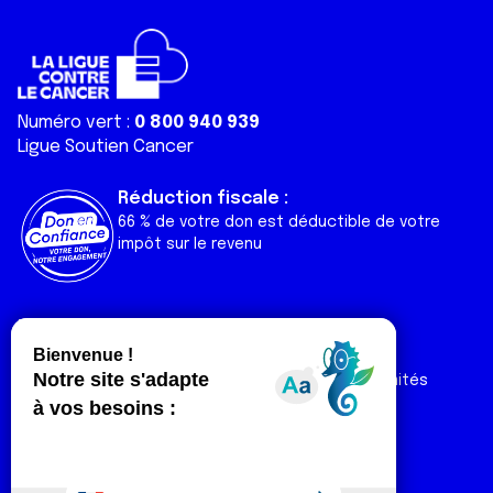
Numéro vert :
0 800 940 939
Ligue Soutien Cancer
Réduction fiscale :
66 % de votre don est déductible de votre
impôt sur le revenu
Liens utiles
Espaces
Nos actualités
Forum
Nos publications
Espace Ligue & comités
Contact
Espace chercheur
Devenir partenaire
Espace presse
Magazine Vivre
Intranet