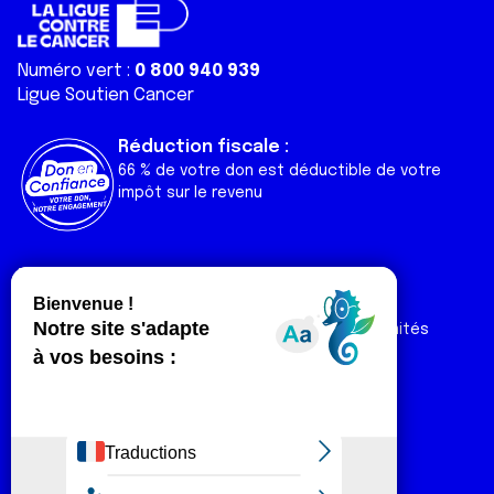
Numéro vert :
0 800 940 939
Ligue Soutien Cancer
Réduction fiscale :
66 % de votre don est déductible de votre
impôt sur le revenu
Liens utiles
Espaces
Nos actualités
Forum
Nos publications
Espace Ligue & comités
Contact
Espace chercheur
Devenir partenaire
Espace presse
Magazine Vivre
Intranet
Réseaux sociaux