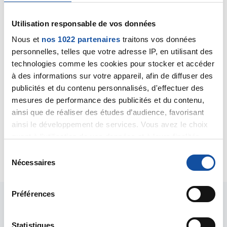
Cham
Utilisation responsable de vos données
13/03/2020 - 12:02
Nous et
nos 1022 partenaires
traitons vos données
personnelles, telles que votre adresse IP, en utilisant des
technologies comme les cookies pour stocker et accéder
Bonjour, je tiens à préciser que je suis au stade A de la
à des informations sur votre appareil, afin de diffuser des
maladie
publicités et du contenu personnalisés, d'effectuer des
je suis fonctionnaire et aucune directive ou mesure
mesures de performance des publicités et du contenu,
n'a été prise dans la structure où je travaille.
ainsi que de réaliser des études d’audience, favorisant
Je suis un peu inquiète mais pas angoissée. Dois je
ainsi le développement de services. Vous avez le choix
l'être
quant à l'utilisation de vos données et à leurs finalités.
Vous pouvez modifier ou retirer votre consentement à
Citer
S
tout moment en consultant la Déclaration relative aux
Nécessaires
é
cookies ou en cliquant sur l'icône de confidentialité.
l
e
Préférences
Si vous le permettez, nous aimerions également :
c
Collecter des informations sur votre localisation
t
géographique qui peuvent être précises à plusieurs
i
Statistiques