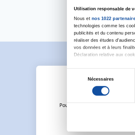
Utilisation responsable de 
Nous et
nos 1022 partenair
technologies comme les cooki
publicités et du contenu per
réaliser des études d’audienc
vos données et à leurs final
Déclaration relative aux cooki
Si vous le permettez, nous a
S
Collecter des informa
Nécessaires
é
Identifier votre appar
l
digitales).
e
Pour en savoir plus sur le tr
c
Pour écrire un commentaire ou l
Détails »
. Vous pouvez modifi
t
i
Les cookies nous permettent d
o
sociaux et d'analyser notre t
n