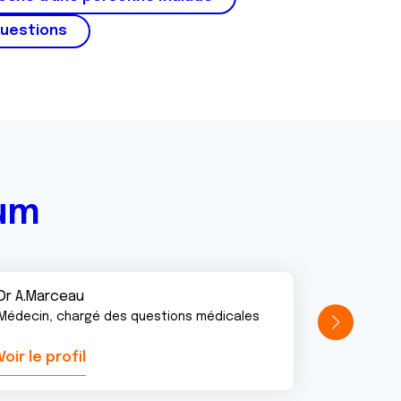
questions
rum
Dr A.Marceau
Médecin, chargé des questions médicales
Voir le profil
Voir le pr