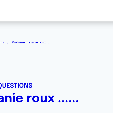
ons
Madame mélanie roux ......
QUESTIONS
e roux ......