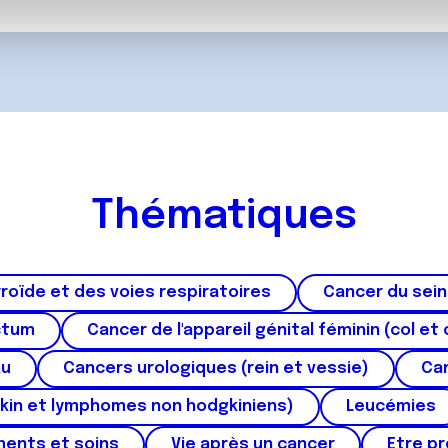
, de publicité et d'analyse, qui peuvent combiner celles-ci avec
ils ont collectées lors de votre utilisation de leurs services.
Thématiques
roïde et des voies respiratoires
Cancer du sein
ctum
Cancer de l'appareil génital féminin (col et 
au
Cancers urologiques (rein et vessie)
Can
kin et lymphomes non hodgkiniens)
Leucémies
ments et soins
Vie après un cancer
Etre p