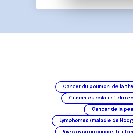
partenaires de médias sociaux
d
vous leur avez fournies ou qu'
u
c
o
n
s
e
n
t
e
m
e
Cancer du poumon, de la thy
n
t
Cancer du côlon et du re
Cancer de la pe
Lymphomes (maladie de Hodg
Vivre avec un cancer, traite