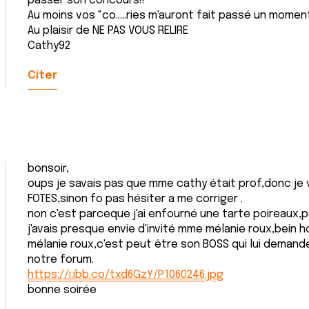
passer son concours!!
Au moins vos "co.....ries m'auront fait passé un momen
Au plaisir de NE PAS VOUS RELIRE
Cathy92
Citer
bonsoir,
oups je savais pas que mme cathy était prof,donc je 
FOTES,sinon fo pas hésiter a me corriger .
non c'est parceque j'ai enfourné une tarte poireaux,
j'avais presque envie d'invité mme mélanie roux,bein h
mélanie roux,c'est peut être son BOSS qui lui deman
notre forum.
https://i.ibb.co/txd6GzY/P1060246.jpg
bonne soirée