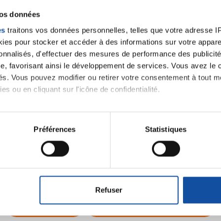
vos données
es
traitons vos données personnelles, telles que votre adresse IP,
es pour stocker et accéder à des informations sur votre appareil
sonnalisés, d'effectuer des mesures de performance des publicité
e, favorisant ainsi le développement de services. Vous avez le ch
ités. Vous pouvez modifier ou retirer votre consentement à tout 
es ou en cliquant sur l'icône de confidentialité.
imerions également :
tions sur votre localisation géographique qui peuvent être précis
Préférences
Statistiques
Ecrire un commentair
eil en l'analysant activement pour en relever les caractéristique
aitement de vos données personnelles et définir vos préférences
ancer une nouvelle discussion vous aurez besoin de vous 
er ou retirer votre consentement à tout moment à partir de la dé
Refuser
e personnaliser le contenu et les annonces, d'offrir des fonctio
Se connecter
Créer un nouveau compte
rafic. Nous partageons également des informations sur l'utilisati