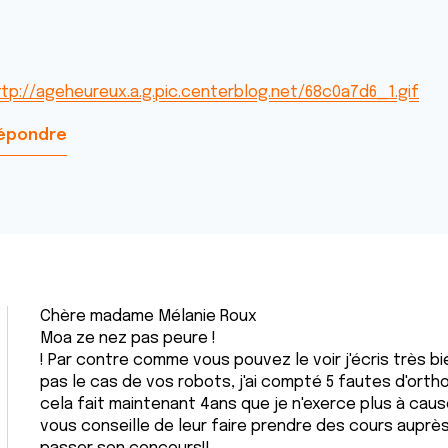
ttp://ageheureux.a.g.pic.centerblog.net/68c0a7d6_1.gif
épondre
Chère madame Mélanie Roux
Moa ze nez pas peure !
! Par contre comme vous pouvez le voir j'écris très bi
pas le cas de vos robots, j'ai compté 5 fautes d'orth
cela fait maintenant 4ans que je n'exerce plus à cau
vous conseille de leur faire prendre des cours auprè