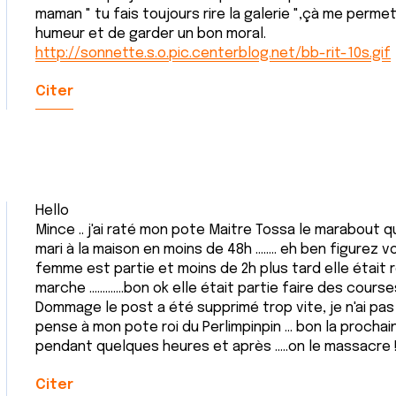
maman " tu fais toujours rire la galerie ",çà me per
humeur et de garder un bon moral.
http://sonnette.s.o.pic.centerblog.net/bb-rit-10s.gif
Citer
Hello
Mince .. j'ai raté mon pote Maitre Tossa le marabout
mari à la maison en moins de 48h ........ eh ben figurez 
femme est partie et moins de 2h plus tard elle était 
marche .............bon ok elle était partie faire des cours
Dommage le post a été supprimé trop vite, je n'ai pas
pense à mon pote roi du Perlimpinpin ... bon la prochain
pendant quelques heures et après .....on le massacre !
Citer