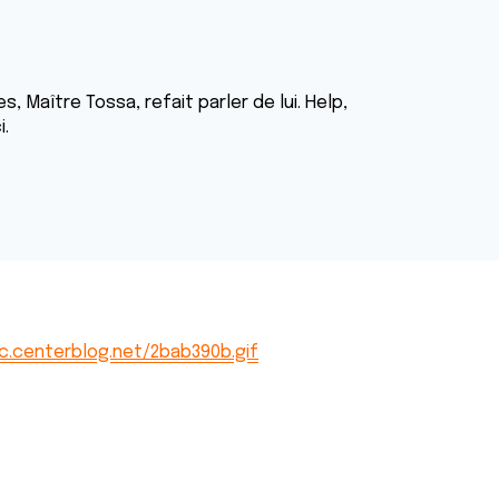
 Maître Tossa, refait parler de lui. Help,
i.
ic.centerblog.net/2bab390b.gif