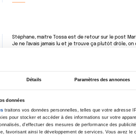
Stéphane, maitre Tossa est de retour sur le post Mar
Je ne l'avais jamais lu et je trouve ça plutôt drôle, on
qu'on reçoit dans les boites aux lettres (en ville). Un
sur un mur entier de son bureau !
Citer
Détails
Paramètres des annonces
vos données
es
traitons vos données personnelles, telles que votre adresse IP,
Bonjour Moufette
es pour stocker et accéder à des informations sur votre appareil
Oui notre ami maître Tossa est plus bête que méchan
sonnalisés, d'effectuer des mesures de performance des publicité
Je préfère 100 fois voir un post de maître Tossa qui v
proposition de prêt ou pire encore de vente de produ
e, favorisant ainsi le développement de services. Vous avez le ch