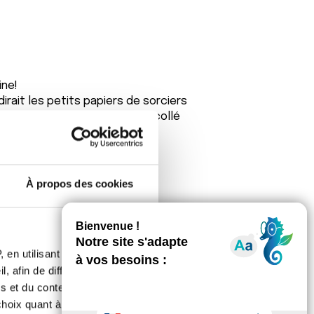
ine!
 dirait les petits papiers de sorciers
e collègue de boulot en avait collé
À propos des cookies
 en utilisant des
, afin de diffuser des
t.
s et du contenu, ainsi que de
a nous faire rire plutôt que ceux de
it euthanasiant.
oix quant à l'utilisation de