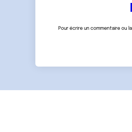
e
n
t
e
Pour écrire un commentaire ou l
m
e
n
t