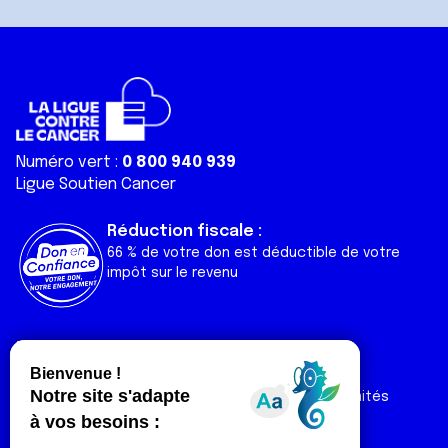
Numéro vert :
0 800 940 939
Ligue Soutien Cancer
Réduction fiscale :
66 % de votre don est déductible de votre
impôt sur le revenu
Liens utiles
Espaces
Nos actualités
Forum
Nos publications
Espace Ligue & comités
Contact
Espace chercheur
Devenir partenaire
Espace presse