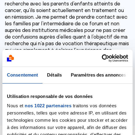
recherche avec les parents d’enfants atteints de
cancer, qu’ils soient actuellement en traitement ou
en rémission. Je me permet de prendre contact avec
les familles par l’intermédiaire de ce forum et non
auprès des institutions médicales pour ne pas créer
de confusions auprès d’elles quant à l’objectif de ma
recherche qui n’a pas de vocation thérapeutique mais
qui vise simplement à éclairer l’expérience des
familles. Consciente des enjeux éthiques de ma
recherche, cet entretien restera anonyme et je reste
à votre de disposition si vous avez des questions à
Consentement
Détails
Paramètres des annonces
me poser concernant cette étude.
Je vous laisse mon adresse mail ci-dessous,
laura.silbermann5@etu.univ-lorraine.fr
Utilisation responsable de vos données
Cordialement,
Nous et
nos 1022 partenaires
traitons vos données
Répondre
personnelles, telles que votre adresse IP, en utilisant des
technologies comme les cookies pour stocker et accéder
à des informations sur votre appareil, afin de diffuser des
publicités et du contenu personnalisés, d'effectuer des