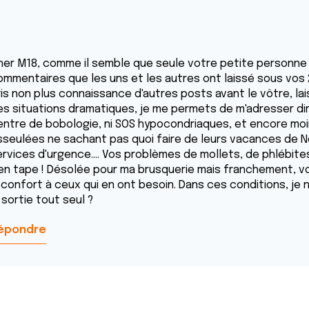
her M18, comme il semble que seule votre petite personne v
ommentaires que les uns et les autres ont laissé sous vos
ris non plus connaissance d'autres posts avant le vôtre, l
es situations dramatiques, je me permets de m'adresser dir
entre de bobologie, ni SOS hypocondriaques, et encore moi
sseulées ne sachant pas quoi faire de leurs vacances de Noë
ervices d'urgence.... Vos problèmes de mollets, de phlébites
'en tape ! Désolée pour ma brusquerie mais franchement, v
éconfort à ceux qui en ont besoin. Dans ces conditions, j
 sortie tout seul ?
épondre