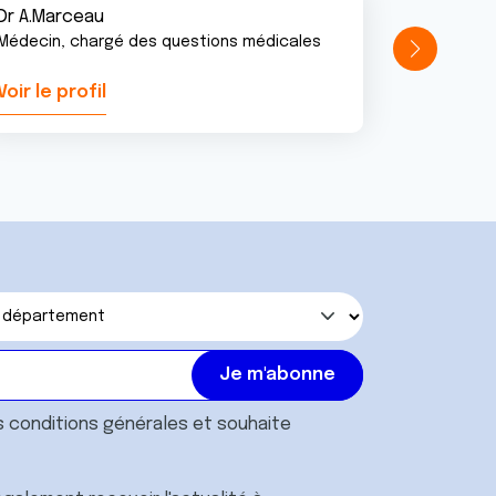
Dr A.Marceau
Médecin, chargé des questions médicales
Voir le profil
Voir le pr
s
conditions générales
et souhaite