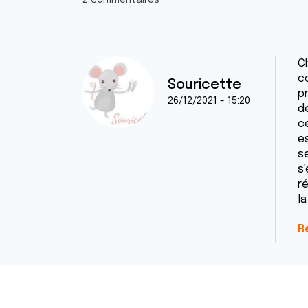
2 commentaires
C
c
Souricette
p
26/12/2021 - 15:20
d
c
e
s
s
r
la
R