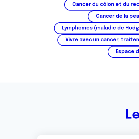
Cancer du côlon et du re
n
t
Cancer de la pe
e
m
Lymphomes (maladie de Hodg
e
Vivre avec un cancer, traite
n
t
Espace d
Le