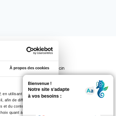
À propos des cookies
 partage l'avis de votre médecin
consultation et je vous
n dermatologue car il est toujours
atologue, lequel en fonction de ses
dra ensuite vous revoir.
 en utilisant des
, afin de diffuser des
s et du contenu, ainsi que de
oix quant à l'utilisation de