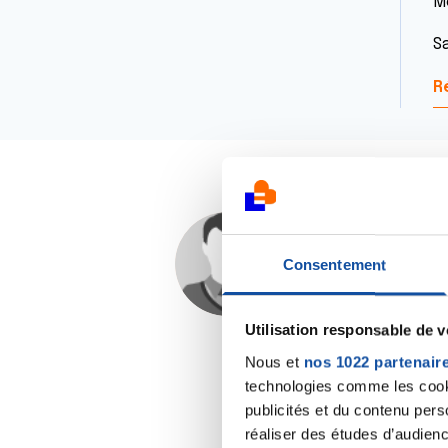
M
S
R
Dr A.Marceau
Consentement
03/09/2025 - 18:12
Utilisation responsable de 
Nous et
nos 1022 partenair
technologies comme les cooki
publicités et du contenu per
réaliser des études d’audienc