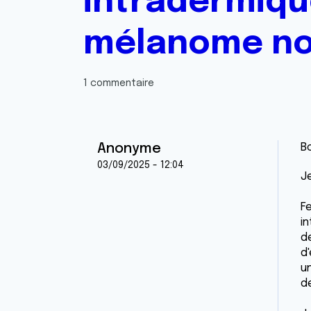
intradermique
mélanome nod
1 commentaire
Anonyme
Bo
03/09/2025 - 12:04
Je
F
i
d
d
u
d