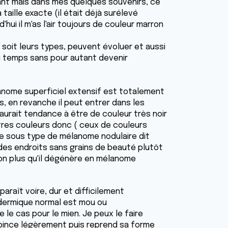
nt mais dans mes quelques souvenirs, ce
aille exacte (il était déjà surélevé
ui il m'as l'air toujours de couleur marron
 soit leurs types, peuvent évoluer et aussi
du temps sans pour autant devenir
lanome superficiel extensif est totalement
is, en revanche il peut entrer dans les
urait tendance à être de couleur très noir
tres couleurs donc ( ceux de couleurs
re sous type de mélanome nodulaire dit
des endroits sans grains de beauté plutôt
 non plus qu'il dégénère en mélanome
araît voire, dur et difficilement
s dermique normal est mou ou
le cas pour le mien. Je peux le faire
 pince légèrement puis reprend sa forme