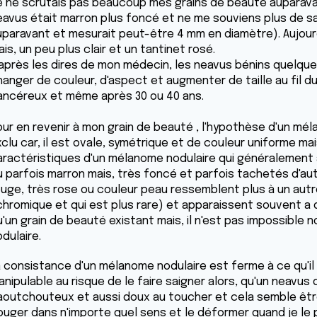
e ne scrutais pas beaucoup mes grains de beauté auparava
eavus était marron plus foncé et ne me souviens plus de sa t
uparavant et mesurait peut-être 4 mm en diamètre). Aujourd'h
is, un peu plus clair et un tantinet rosé.
'après les dires de mon médecin, les neavus bénins quelque
hanger de couleur, d'aspect et augmenter de taille au fil 
ancéreux et même après 30 ou 40 ans.
our en revenir à mon grain de beauté , l'hypothèse d'un mé
clu car, il est ovale, symétrique et de couleur uniforme ma
aractéristiques d'un mélanome nodulaire qui généralement a
u parfois marron mais, très foncé et parfois tachetés d'au
ouge, très rose ou couleur peau ressemblent plus à un aut
chromique et qui est plus rare) et apparaissent souvent a 
u'un grain de beauté existant mais, il n'est pas impossible
odulaire.
a consistance d'un mélanome nodulaire est ferme à ce qu'il p
anipulable au risque de le faire saigner alors, qu'un neavu
aoutchouteux et aussi doux au toucher et cela semble être 
ouger dans n'importe quel sens et le déformer quand je le