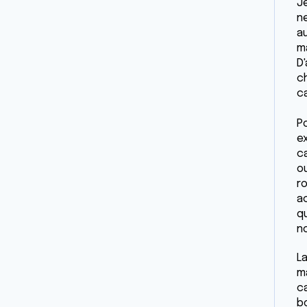
J
n
a
ma
D
c
c
P
ex
c
o
r
a
q
n
L
m
c
b