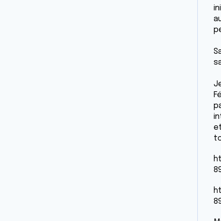
i
a
pe
S
s
J
Fé
p
i
e
t
h
8
h
8