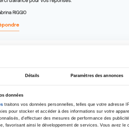
erci d'avance pour vos réponses.
abrina RIGGIO
épondre
Bonjour,
Détails
Paramètres des annonces
Ces deux images ne me semblent pas inquiétantes, je
traitant, mais ce forum n'est pas adapté à de la télé
recommande donc de prendre rendez-vous auprès d'u
vos données
bon de faire réaliser un bilan de sa peau par un derm
constatations vous dira dans combien de temps il vou
es
traitons vos données personnelles, telles que votre adresse IP,
es pour stocker et accéder à des informations sur votre appareil
Cordialement
sonnalisés, d'effectuer des mesures de performance des publicité
e, favorisant ainsi le développement de services. Vous avez le ch
Dr Marceau