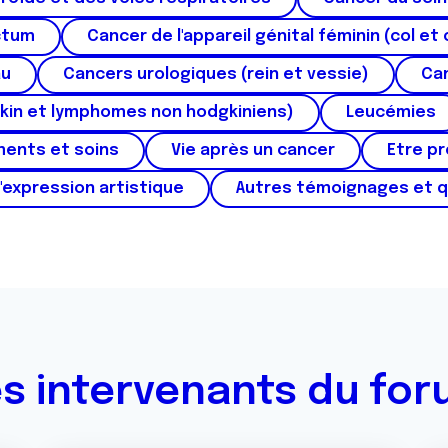
ctum
Cancer de l'appareil génital féminin (col et 
au
Cancers urologiques (rein et vessie)
Can
kin et lymphomes non hodgkiniens)
Leucémies
ments et soins
Vie après un cancer
Etre p
'expression artistique
Autres témoignages et 
s intervenants du fo