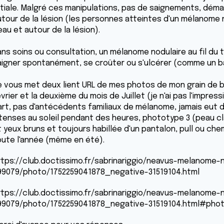
nitiale. Malgré ces manipulations, pas de saignements, dém
utour de la lésion (les personnes atteintes d'un mélanome 
au et autour de la lésion).
ans soins ou consultation, un mélanome nodulaire au fil du
aigner spontanément, se croûter ou s'ulcérer (comme un ball
e vous met deux lient URL de mes photos de mon grain de b
vrier et la deuxième du mois de Juillet (je n'ai pas l'impress
art, pas d'antécédents familiaux de mélanome, jamais eut d
ntenses au soleil pendant des heures, phototype 3 (peau c
t yeux bruns et toujours habillée d'un pantalon, pull ou c
oute l'année (même en été).
ttps://club.doctissimo.fr/sabrinariggio/neavus-melanome-n
99079/photo/1752259041878_negative-31519104.html
ttps://club.doctissimo.fr/sabrinariggio/neavus-melanome-n
99079/photo/1752259041878_negative-31519104.html#pho