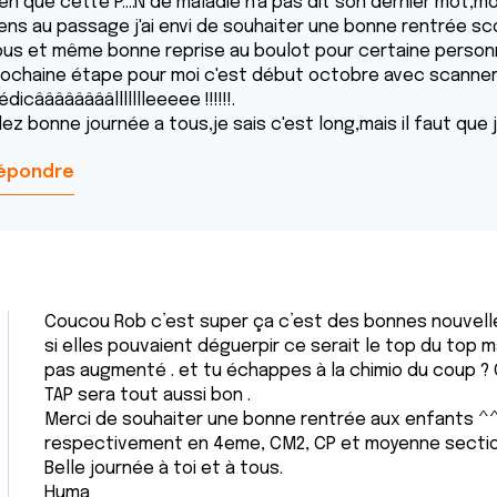
en que cette P....N de maladie n'a pas dit son dernier mot,moi no
iens au passage j'ai envi de souhaiter une bonne rentrée s
ous et même bonne reprise au boulot pour certaine person
rochaine étape pour moi c'est début octobre avec scanner T
dicââââââââllllllleeeee !!!!!!.
lez bonne journée a tous,je sais c'est long,mais il faut que j'
épondre
Coucou Rob c’est super ça c’est des bonnes nouvelle
si elles pouvaient déguerpir ce serait le top du top ma
pas augmenté . et tu échappes à la chimio du coup ? 
TAP sera tout aussi bon .
Merci de souhaiter une bonne rentrée aux enfants ^^
respectivement en 4eme, CM2, CP et moyenne sectio
Belle journée à toi et à tous.
Huma