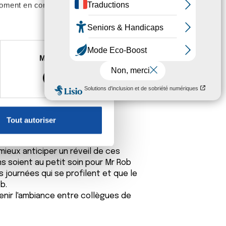
moment en consultant la
est bientot les vacances.
es à plusieurs mètres près
Marketing
s spécifiques (empreintes
, reportez-vous à la
section «
claration sur les cookies.
Tout autoriser
nnalités relatives aux médias
on de notre site avec nos
mieux anticiper un réveil de ces
 d'autres informations que
s soient au petit soin pour Mr Rob
s journées qui se profilent et que le
b.
tenir l'ambiance entre collègues de