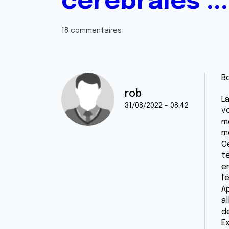
cérébrales ...
18 commentaires
B
rob
La
31/08/2022 - 08:42
v
m
m
C
t
en
l'
Ap
a
de
E