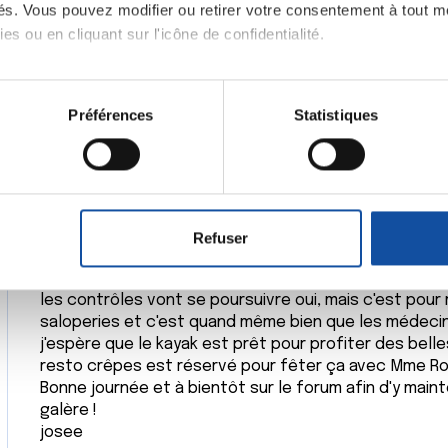
ités. Vous pouvez modifier ou retirer votre consentement à tout 
mais c’est tellement bon!
es ou en cliquant sur l'icône de confidentialité.
Sur ce , je vais préparer une lessive.
Pour certains c’est rentree des classes, pour moi c’
Bises à tous
imerions également :
tions sur votre localisation géographique qui peuvent être précis
Préférences
Statistiques
Citer
eil en l'analysant activement pour en relever les caractéristique
aitement de vos données personnelles et définir vos préférences
er ou retirer votre consentement à tout moment à partir de la dé
Refuser
bonjour Rob
e personnaliser le contenu et les annonces, d'offrir des fonctio
super ! bonnes nouvelles !
rafic. Nous partageons également des informations sur l'utilisati
les contrôles vont se poursuivre oui, mais c'est pour 
, de publicité et d'analyse, qui peuvent combiner celles-ci avec
saloperies et c'est quand même bien que les médecin
ils ont collectées lors de votre utilisation de leurs services.
j'espère que le kayak est prêt pour profiter des belle
resto crêpes est réservé pour fêter ça avec Mme Ro
Bonne journée et à bientôt sur le forum afin d'y main
galère !
josee