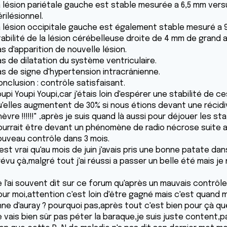
a lésion pariétale gauche est stable mesurée a 6,5 mm ver
rilésionnel.
a lésion occipitale gauche est également stable mesuré a 
tabilité de la lésion cérébelleuse droite de 4 mm de grand a
s d'apparition de nouvelle lésion.
as de dilatation du système ventriculaire.
as de signe d'hypertension intracrânienne.
nclusion : contrôle satisfaisant.
upi Youpi Youpi,car j'étais loin d'espérer une stabilité de c
u'elles augmentent de 30% si nous étions devant une récidiv
èvre !!!!!!" ,après je suis quand là aussi pour déjouer les 
ourrait être devant un phénomène de radio nécrose suite a
ouveau contrôle dans 3 mois.
est vrai qu'au mois de juin j'avais pris une bonne patate dan
évu çà,malgré tout j'ai réussi a passer un belle été mais je 
.
 l'ai souvent dit sur ce forum qu'après un mauvais contrôle 
our moi,attention c'est loin d'être gagné mais c'est quand 
ne d'auray ? pourquoi pas,après tout c'est bien pour çà que j
e vais bien sûr pas péter la baraque,je suis juste content