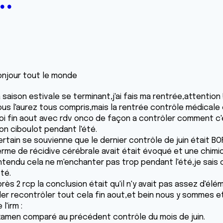
..
onjour tout le monde
 saison estivale se terminant,j'ai fais ma rentrée,attentio
ous l'aurez tous compris,mais la rentrée contrôle médicale 
oi fin aout avec rdv onco de façon a contrôler comment 
on ciboulot pendant l'été.
ertain se souvienne que le dernier contrôle de juin était BO
erme de récidive cérébrale avait était évoqué et une chimi
tendu cela ne m'enchanter pas trop pendant l'été,je sais chu
été.
rès 2 rcp la conclusion était qu'il n'y avait pas assez d'él
ller recontrôler tout cela fin aout,et bein nous y sommes 
 l'irm :
xamen comparé au précédent contrôle du mois de juin.