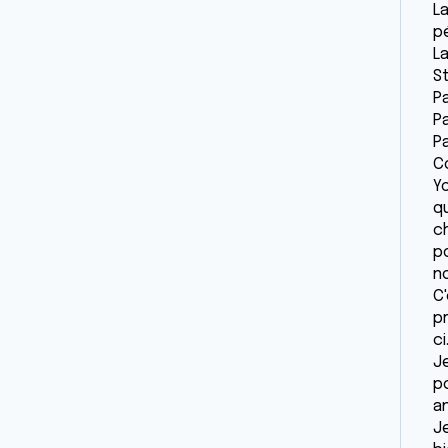
L
pé
L
S
Pa
P
P
Co
Yo
q
ch
p
n
C'
pr
ci
Je
p
an
J