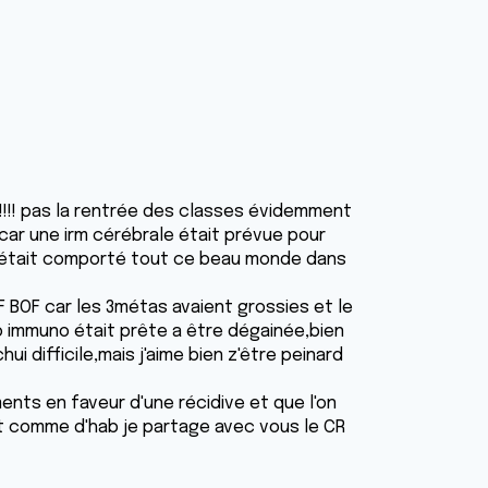
n !!!! pas la rentrée des classes évidemment
car une irm cérébrale était prévue pour
c'était comporté tout ce beau monde dans
F BOF car les 3métas avaient grossies et le
o immuno était prête a être dégainée,bien
i difficile,mais j'aime bien z'être peinard
éments en faveur d'une récidive et que l'on
et comme d'hab je partage avec vous le CR