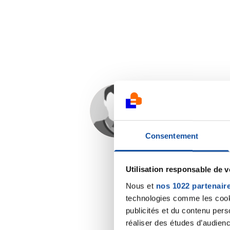
Isakoustik
31/08/2022 - 09:50
Consentement
Utilisation responsable de 
Nous et
nos 1022 partenair
technologies comme les cooki
publicités et du contenu per
réaliser des études d’audienc