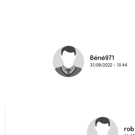
e
n
t
e
m
e
n
t
Béné971
31/08/2022 - 10:44
rob