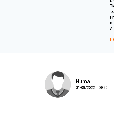
bi
T
t
P
mé
Al
R
Huma
31/08/2022 - 09:50