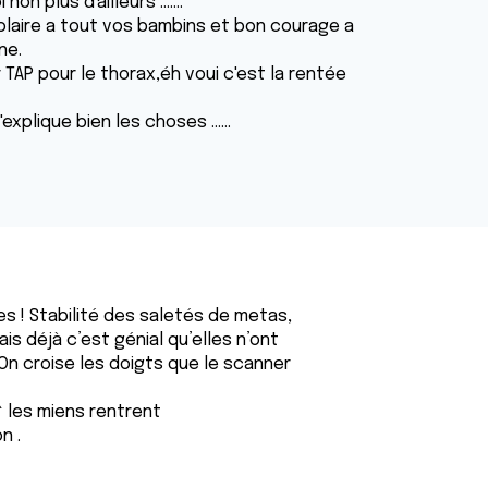
n plus d'ailleurs .......
colaire a tout vos bambins et bon courage a
ne.
AP pour le thorax,éh voui c'est la rentée
explique bien les choses ......
s ! Stabilité des saletés de metas,
is déjà c’est génial qu’elles n’ont
On croise les doigts que le scanner
 les miens rentrent
n .