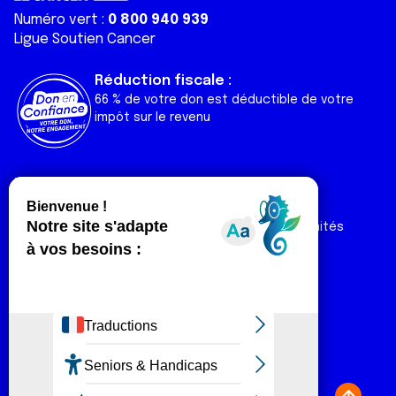
Numéro vert :
0 800 940 939
Ligue Soutien Cancer
Réduction fiscale :
66 % de votre don est déductible de votre
impôt sur le revenu
Liens utiles
Espaces
Nos actualités
Forum
Nos publications
Espace Ligue & comités
Contact
Espace chercheur
Devenir partenaire
Espace presse
Magazine Vivre
Intranet
Réseaux sociaux