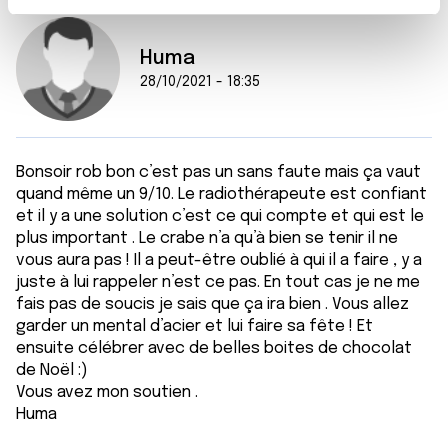
t
Les cookies nous permettent de personnaliser le contenu
e
et les annonces, d'offrir des fonctionnalités relatives aux
Huma
m
médias sociaux et d'analyser notre trafic. Nous
28/10/2021 - 18:35
e
partageons également des informations sur l'utilisation de
n
notre site avec nos partenaires de médias sociaux, de
t
publicité et d'analyse, qui peuvent combiner celles-ci
avec d'autres informations que vous leur avez fournies
Bonsoir rob bon c’est pas un sans faute mais ça vaut
ou qu'ils ont collectées lors de votre utilisation de leurs
quand même un 9/10. Le radiothérapeute est confiant
services.
et il y a une solution c’est ce qui compte et qui est le
plus important . Le crabe n’a qu’à bien se tenir il ne
vous aura pas ! Il a peut-être oublié à qui il a faire , y a
juste à lui rappeler n’est ce pas. En tout cas je ne me
fais pas de soucis je sais que ça ira bien . Vous allez
garder un mental d’acier et lui faire sa fête ! Et
ensuite célébrer avec de belles boites de chocolat
de Noël :)
Vous avez mon soutien .
Huma