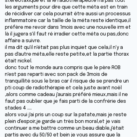
stéréotaxique et là le radiothérapeute n'a pas tout
les arguments pour dire que cette méta est en train
de récidiver car cela pourrait être aussi un processus
inflammatoire car la taille de la méta reste identique,il
préfère me revoir dans 1mois avec une nouvelle irm et
là il jugera s'il faut ré irradier cette méta ou pas,donc
affaire a suivre.
il ma dit qu'il n'était pas plus inquiet que cela,il n'y a
pas d'autre méta,elle reste petite,et la partie thorax
était nickel.
donc tout le monde aura compris que le père ROB
n'est pas reparti avec son pack de 3mois de
tranquillité sous le bras car il risque de se prendre un
pti coup de radiothérapie et cela juste avant noël
,alors comme cadeau j'aurais préféré mieux,mais il ne
faut pas oublier que je fais parti de la confrérie des
stades 4 .....
alors voui j'ai pris un coup sur la patate,mais je reste
plein d'espoir,je garde un très bon moral,et je vais
continuer a me battre comme un beau diable,j'était
partis avec du 50/50 et bein je vous assure que la