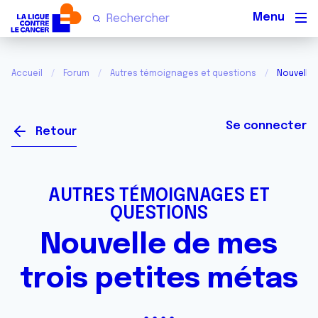
Men
Accueil
Forum
Autres témoignages et questions
Nouvelle 
Se connecter
Retour
AUTRES TÉMOIGNAGES ET
QUESTIONS
Nouvelle de mes
trois petites métas
....