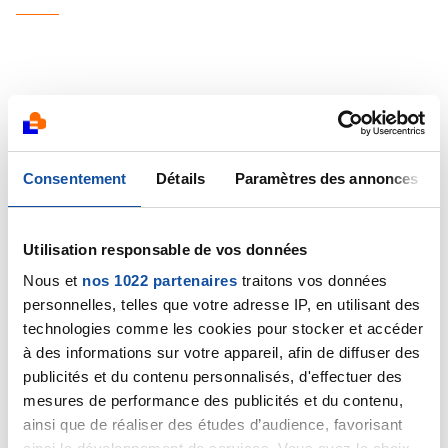
Béné971
28/10/2021 - 17:13
Consentement
Détails
Paramètres des annonces
Utilisation responsable de vos données
Bonjour Rob,
Je suis désolée parce que vous n’avez pas votre
Nous et
nos 1022 partenaires
traitons vos données
ticket pour 3 mois tranquille mais la réaction très
personnelles, telles que votre adresse IP, en utilisant des
rapide de votre radiologue ça c’est positif. Vous avez
technologies comme les cookies pour stocker et accéder
un plan d’attaque.
à des informations sur votre appareil, afin de diffuser des
Béné
publicités et du contenu personnalisés, d'effectuer des
mesures de performance des publicités et du contenu,
Citer
ainsi que de réaliser des études d’audience, favorisant