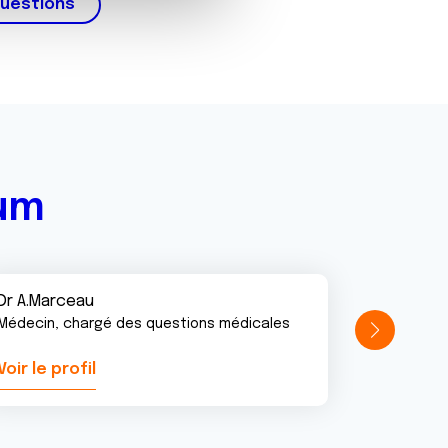
questions
rum
Dr A.Marceau
Médecin, chargé des questions médicales
Voir le profil
Voir le pr